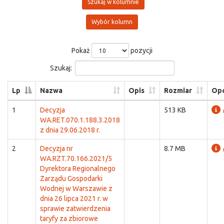
Szukaj w kolumnie
Wybór kolumn
Pokaż
pozycji
Szukaj:
Lp
Nazwa
Opis
Rozmiar
Opc
1
Decyzja
513 KB
WA.RET.070.1.188.3.2018
z dnia 29.06.2018 r.
2
Decyzja nr
8.7 MB
WA.RZT.70.166.2021/5
Dyrektora Regionalnego
Zarządu Gospodarki
Wodnej w Warszawie z
dnia 26 lipca 2021 r. w
sprawie zatwierdzenia
taryfy za zbiorowe