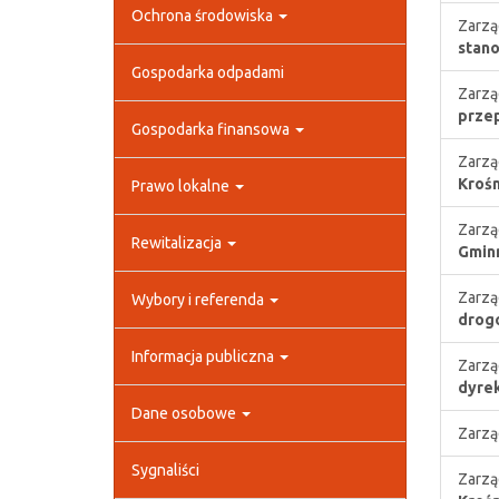
Ochrona środowiska
Zarzą
stano
Gospodarka odpadami
Zarzą
przep
Gospodarka finansowa
Zarzą
Krośn
Prawo lokalne
Zarzą
Rewitalizacja
Gminn
Zarzą
Wybory i referenda
drogo
Informacja publiczna
Zarzą
dyrek
Dane osobowe
Zarzą
Sygnaliści
Zarzą