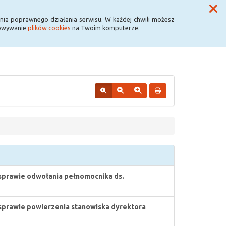
Przycisk wyszukaj duży
Szukaj
nia poprawnego działania serwisu. W każdej chwili możesz
howywanie
plików cookies
na Twoim komputerze.
sprawie odwołania pełnomocnika ds.
sprawie powierzenia stanowiska dyrektora