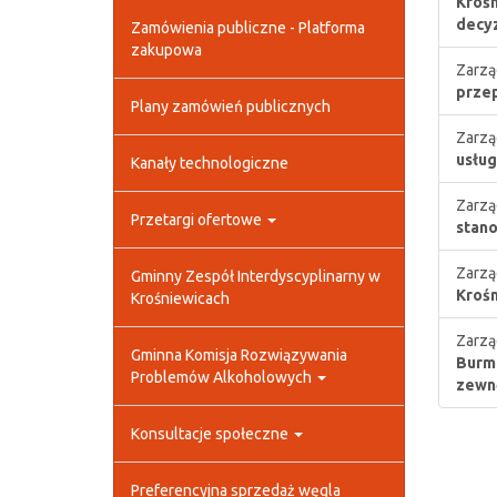
Krośn
decyz
Zamówienia publiczne - Platforma
zakupowa
Zarzą
przep
Plany zamówień publicznych
Zarzą
usług
Kanały technologiczne
Zarzą
Przetargi ofertowe
stano
Zarzą
Gminny Zespół Interdyscyplinarny w
Krośn
Krośniewicach
Zarzą
Gminna Komisja Rozwiązywania
Burmi
Problemów Alkoholowych
zewn
Konsultacje społeczne
Preferencyjna sprzedaż węgla