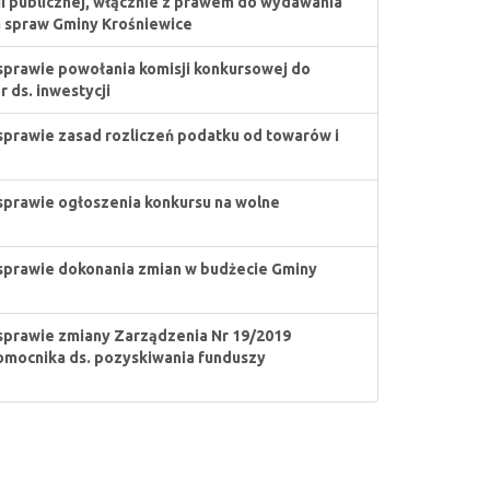
ji publicznej, włącznie z prawem do wydawania
a spraw Gminy Krośniewice
sprawie powołania komisji konkursowej do
 ds. inwestycji
sprawie zasad rozliczeń podatku od towarów i
sprawie ogłoszenia konkursu na wolne
sprawie dokonania zmian w budżecie Gminy
sprawie zmiany Zarządzenia Nr 19/2019
nomocnika ds. pozyskiwania funduszy