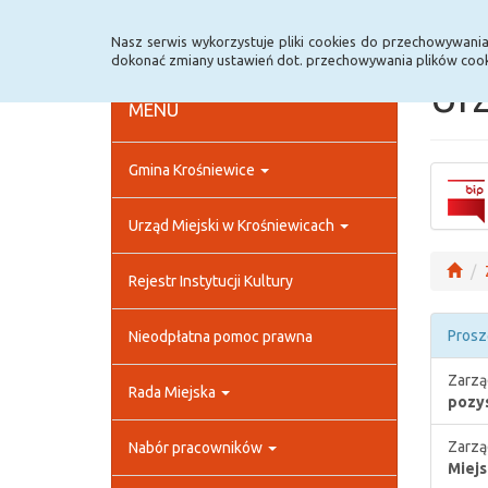
Strona główna
Rejestr zmian
Archiwum
Nasz serwis wykorzystuje pliki cookies do przechowywani
dokonać zmiany ustawień dot. przechowywania plików cook
Urz
MENU
Gmina Krośniewice
Urząd Miejski w Krośniewicach
Rejestr Instytucji Kultury
Prosz
Nieodpłatna pomoc prawna
Zarzą
Rada Miejska
pozys
Zarzą
Nabór pracowników
Miejs