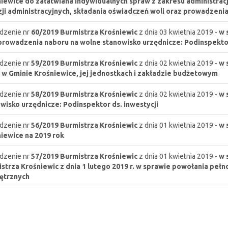
iewice do załatwiana indywidualnych spraw z zakresu administrac
ji administracyjnych, składania oświadczeń woli oraz prowadzeni
dzenie nr
60/2019
Burmistrza Krośniewic
z dnia 03 kwietnia 2019 -
w 
rowadzenia naboru na wolne stanowisko urzędnicze: Podinspektor
dzenie nr
59/2019
Burmistrza Krośniewic
z dnia 02 kwietnia 2019 -
w 
 w Gminie Krośniewice, jej jednostkach i zakładzie budżetowym
dzenie nr
58/2019
Burmistrza Krośniewic
z dnia 02 kwietnia 2019 -
w 
wisko urzędnicze: Podinspektor ds. inwestycji
dzenie nr
56/2019
Burmistrza Krośniewic
z dnia 01 kwietnia 2019 -
w 
iewice na 2019 rok
dzenie nr
57/2019
Burmistrza Krośniewic
z dnia 01 kwietnia 2019 -
w 
strza Krośniewic z dnia 1 lutego 2019 r. w sprawie powołania peł
ętrznych