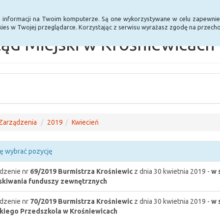
Statystyki
Poprzednia wersja BIP
a informacji na Twoim komputerze. Są one wykorzystywane w celu zapewnie
ies w Twojej przeglądarce. Korzystając z serwisu wyrażasz zgodę na przec
ąd Miejski w Krośniewicach
Zarządzenia
2019
Kwiecień
ę wybrać pozycję
dzenie nr
69/2019
Burmistrza Krośniewic
z dnia 30 kwietnia 2019 -
w 
kiwania funduszy zewnętrznych
dzenie nr
70/2019
Burmistrza Krośniewic
z dnia 30 kwietnia 2019 -
w 
kiego Przedszkola w Krośniewicach