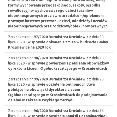
oddziału przedszkolnego w szkole podstawowej, innej
formy wychowania przedszkolnego, szkoły, ośrodka
rewalidacyjno-wychowawczego dzieci i uczniów
niepełnosprawnych oraz zwrotu rodzicom/opiekunom
prawnym kosztów przewozu dzieci, młodzieży i uczniów
niepełnosprawnych oraz rodziców/opiekunów prawnych
Zarządzenie nr
97/2020
Burmistrza Krośniewic
z dnia 20
lipca 2020 -
w sprawie dokonania zmian w budżecie Gminy
Krośniewice na 2020 rok
Zarządzenie nr
98/2020
Burmistrza Krośniewic
z dnia 20
lipca 2020 -
w sprawie powierzenia pełnienia obowiązków
dyrektora Liceum Ogólnokształcącego w Krośniewicach
Zarządzenie nr
99/2020
Burmistrza Krośniewic
z dnia 20
lipca 2020 -
w sprawie udzielenia pełnomocnictwa
pełniącemu obowiązki dyrektora Liceum
Ogólnokształcącego w Krośniewicach do podejmowania
działań w zakresie zwykłego zarządu
Zarządzenie nr
96/2020
Burmistrza Krośniewic
z dnia 16
lipca 2020 -
w sprawie powołania Komisji Egzaminacyjnej