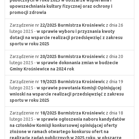
publicznych w roku 2025 w obszarze wspierania i
upowszechniania kultury fizycznej oraz ochrony i
promocji zdrowia
Zarządzenie nr
22/2025
Burmistrza Krośniewic
z dnia 26
lutego 2025 -
w sprawie wyboru i przyznania kwoty
dotacji na wsparcie realizacji przedsięwzięć z zakresu
sportu w roku 2025
Zarządzenie nr
20/2025
Burmistrza Krośniewic
z dnia 20
lutego 2025 -
w sprawie dokonania zmian w budżecie
Gminy Krośniewice na 2024 rok
Zarządzenie nr
19/2025
Burmistrza Krośniewic
z dnia 19
lutego 2025 -
w sprawie powołania Komisji Opiniującej
wnioski na wsparcie realizacji przedsięwzięć z zakresu
sportu w roku 2025
Zarządzenie nr
18/2025
Burmistrza Krośniewic
z dnia 18
lutego 2025 -
w sprawie ogłoszenia naboru kandydatów
na członków Komisji konkursowej opiniującej oferty
złożone w ramach otwartego konkursu ofert na
realizację zadań publicznych w 2025 roku, w obszarze