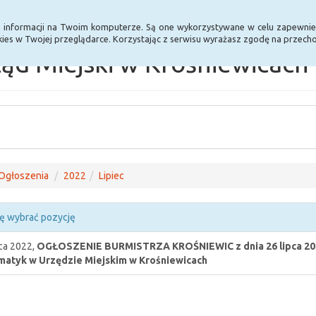
Statystyki
Poprzednia wersja BIP
a informacji na Twoim komputerze. Są one wykorzystywane w celu zapewnie
ies w Twojej przeglądarce. Korzystając z serwisu wyrażasz zgodę na przec
ąd Miejski w Krośniewicach
Ogłoszenia
2022
Lipiec
ę wybrać pozycję
pca 2022,
OGŁOSZENIE BURMISTRZA KROŚNIEWIC z dnia 26 lipca 2022
matyk w Urzędzie Miejskim w Krośniewicach