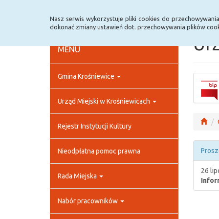
Strona główna
Rejestr zmian
Archiwum
Nasz serwis wykorzystuje pliki cookies do przechowywani
dokonać zmiany ustawień dot. przechowywania plików cook
Urz
MENU
Gmina Krośniewice
Urząd Miejski w Krośniewicach
Rejestr Instytucji Kultury
Prosz
Nieodpłatna pomoc prawna
26 li
Rada Miejska
Infor
Nabór pracowników