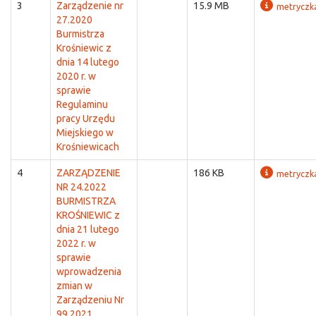
3
Zarządzenie nr
15.9 MB
metryczk
27.2020
Burmistrza
Krośniewic z
dnia 14 lutego
2020 r. w
sprawie
Regulaminu
pracy Urzędu
Miejskiego w
Krośniewicach
4
ZARZĄDZENIE
186 KB
metryczk
NR 24.2022
BURMISTRZA
KROŚNIEWIC z
dnia 21 lutego
2022 r. w
sprawie
wprowadzenia
zmian w
Zarządzeniu Nr
99.2021