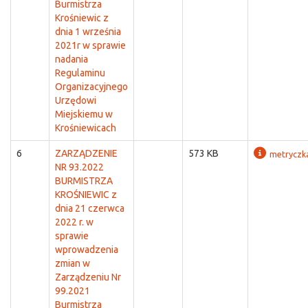
Burmistrza
Krośniewic z
dnia 1 września
2021r w sprawie
nadania
Regulaminu
Organizacyjnego
Urzędowi
Miejskiemu w
Krośniewicach
6
ZARZĄDZENIE
573 KB
metryczk
NR 93.2022
BURMISTRZA
KROŚNIEWIC z
dnia 21 czerwca
2022 r. w
sprawie
wprowadzenia
zmian w
Zarządzeniu Nr
99.2021
Burmistrza