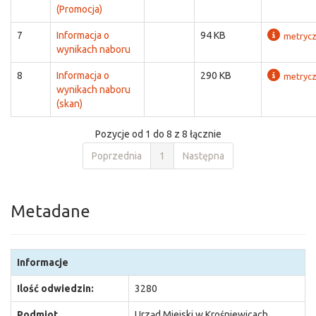
(Promocja)
7
Informacja o
94 KB
metryc
wynikach naboru
8
Informacja o
290 KB
metryc
wynikach naboru
(skan)
Pozycje od 1 do 8 z 8 łącznie
Poprzednia
1
Następna
Metadane
Informacje
Ilość odwiedzin:
3280
Podmiot
Urząd Miejski w Krośniewicach