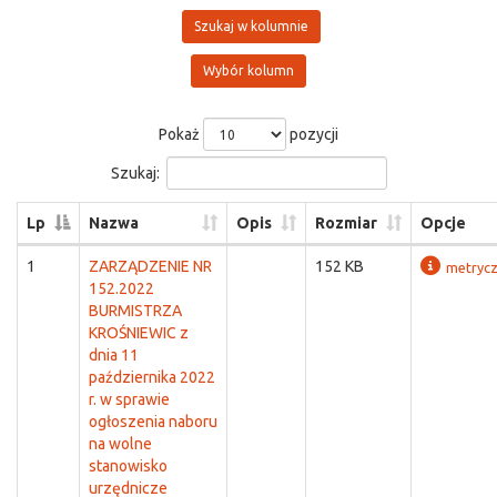
Szukaj w kolumnie
Wybór kolumn
Pokaż
pozycji
Szukaj:
Lp
Nazwa
Opis
Rozmiar
Opcje
1
ZARZĄDZENIE NR
152 KB
metryc
152.2022
BURMISTRZA
KROŚNIEWIC z
dnia 11
października 2022
r. w sprawie
ogłoszenia naboru
na wolne
stanowisko
urzędnicze