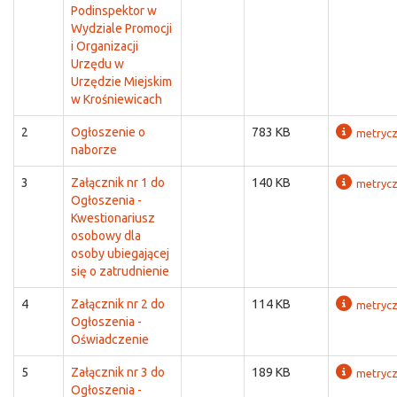
Podinspektor w
Wydziale Promocji
i Organizacji
Urzędu w
Urzędzie Miejskim
w Krośniewicach
2
Ogłoszenie o
783 KB
metryc
naborze
3
Załącznik nr 1 do
140 KB
metryc
Ogłoszenia -
Kwestionariusz
osobowy dla
osoby ubiegającej
się o zatrudnienie
4
Załącznik nr 2 do
114 KB
metryc
Ogłoszenia -
Oświadczenie
5
Załącznik nr 3 do
189 KB
metryc
Ogłoszenia -