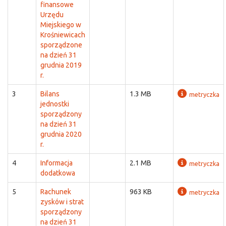
finansowe
Urzędu
Miejskiego w
Krośniewicach
sporządzone
na dzień 31
grudnia 2019
r.
3
Bilans
1.3 MB
metryczka
jednostki
sporządzony
na dzień 31
grudnia 2020
r.
4
Informacja
2.1 MB
metryczka
dodatkowa
5
Rachunek
963 KB
metryczka
zysków i strat
sporządzony
na dzień 31