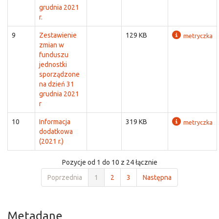
grudnia 2021
r.
9
Zestawienie
129 KB
metryczka
zmian w
funduszu
jednostki
sporządzone
na dzień 31
grudnia 2021
r
10
Informacja
319 KB
metryczka
dodatkowa
(2021 r.)
Pozycje od 1 do 10 z 24 łącznie
Poprzednia
1
2
3
Następna
Metadane