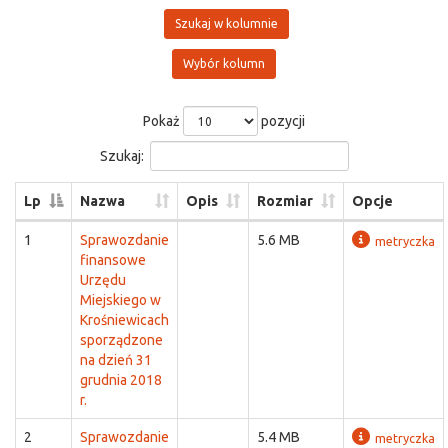
Szukaj w kolumnie
Wybór kolumn
Pokaż
pozycji
Szukaj:
Lp
Nazwa
Opis
Rozmiar
Opcje
1
Sprawozdanie
5.6 MB
metryczka
finansowe
Urzędu
Miejskiego w
Krośniewicach
sporządzone
na dzień 31
grudnia 2018
r.
2
Sprawozdanie
5.4 MB
metryczka