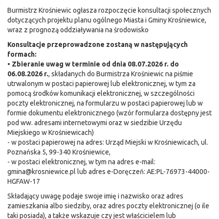
Burmistrz Krośniewic ogłasza rozpoczęcie konsultacji społecznych
dotyczących projektu planu ogólnego Miasta i Gminy Krośniewice,
wraz z prognozą oddziaływania na środowisko
Konsultacje przeprowadzone zostaną w następujących
formach:
•
Zbieranie uwag w terminie od dnia 08.07.2026 r. do
06.08.2026 r.
, składanych do Burmistrza Krośniewic na piśmie
utrwalonym w postaci papierowej lub elektronicznej, w tym za
pomocą środków komunikacji elektronicznej, w szczególności
poczty elektronicznej, na formularzu w postaci papierowej lub w
formie dokumentu elektronicznego (wzór formularza dostępny jest
pod ww. adresami internetowymi oraz w siedzibie Urzędu
Miejskiego w Krośniewicach)
- w postaci papierowej na adres: Urząd Miejski w Krośniewicach, ul.
Poznańska 5, 99-340 Krośniewice,
- w postaci elektronicznej, w tym na adres e-mail:
gmina@krosniewice.pl lub adres e-Doręczeń: AE:PL-76973-44000-
HGFAW-17
Składający uwagę podaje swoje imię i nazwisko oraz adres
zamieszkania albo siedziby, oraz adres poczty elektronicznej (o ile
taki posiada), a także wskazuje czy jest właścicielem lub