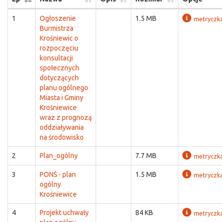
1
Ogłoszenie
1.5 MB
metryczk
Burmistrza
Krośniewic o
rozpoczęciu
konsultacji
społecznych
dotyczących
planu ogólnego
Miasta i Gminy
Krośniewice
wraz z prognozą
oddziaływania
na środowisko
2
Plan_ogólny
7.7 MB
metryczk
3
PONŚ - plan
1.5 MB
metryczk
ogólny
Krośniewice
4
Projekt uchwały
84 KB
metryczk