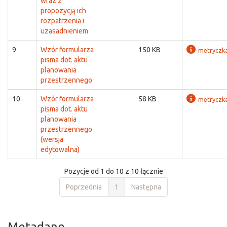
wraz z
propozycją ich
rozpatrzenia i
uzasadnieniem
9
Wzór formularza
150 KB
metryczk
pisma dot. aktu
planowania
przestrzennego
10
Wzór formularza
58 KB
metryczk
pisma dot. aktu
planowania
przestrzennego
(wersja
edytowalna)
Pozycje od 1 do 10 z 10 łącznie
Poprzednia
1
Następna
Metadane