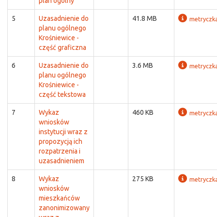
plan ogólny
5
Uzasadnienie do
41.8 MB
metryczk
planu ogólnego
Krośniewice -
część graficzna
6
Uzasadnienie do
3.6 MB
metryczk
planu ogólnego
Krośniewice -
część tekstowa
7
Wykaz
460 KB
metryczk
wniosków
instytucji wraz z
propozycją ich
rozpatrzenia i
uzasadnieniem
8
Wykaz
275 KB
metryczk
wniosków
mieszkańców
zanonimizowany