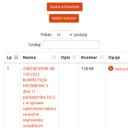
Szukaj w kolumnie
Wybór kolumn
Pokaż
pozycji
Szukaj:
Lp
Nazwa
Opis
Rozmiar
Opcje
1
ZARZĄDZENIE NR
158 KB
metryc
150.2022
BURMISTRZA
KROŚNIEWIC z
dnia 11
października 2022
r. w sprawie
ogłoszenia naboru
na wolne
stanowisko
urzędnicze