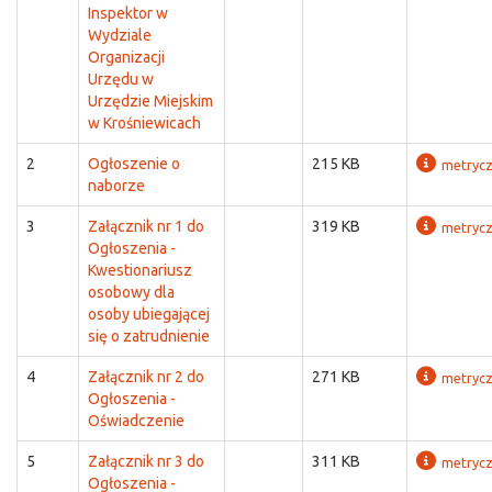
Inspektor w
Wydziale
Organizacji
Urzędu w
Urzędzie Miejskim
w Krośniewicach
2
Ogłoszenie o
215 KB
metryc
naborze
3
Załącznik nr 1 do
319 KB
metryc
Ogłoszenia -
Kwestionariusz
osobowy dla
osoby ubiegającej
się o zatrudnienie
4
Załącznik nr 2 do
271 KB
metryc
Ogłoszenia -
Oświadczenie
5
Załącznik nr 3 do
311 KB
metryc
Ogłoszenia -