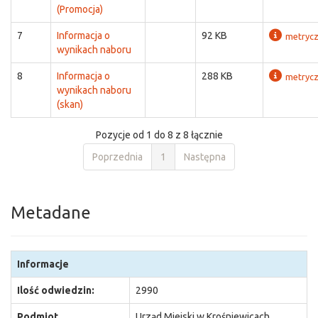
(Promocja)
7
Informacja o
92 KB
metryc
wynikach naboru
8
Informacja o
288 KB
metryc
wynikach naboru
(skan)
Pozycje od 1 do 8 z 8 łącznie
Poprzednia
1
Następna
Metadane
Informacje
Ilość odwiedzin:
2990
Podmiot
Urząd Miejski w Krośniewicach