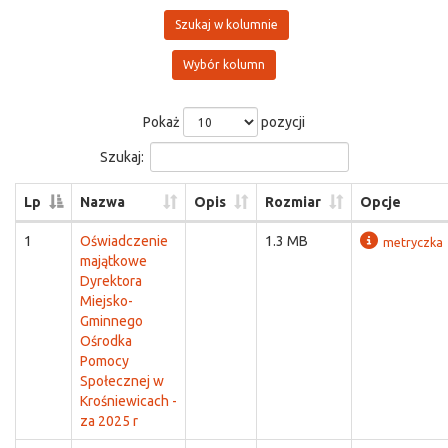
Szukaj w kolumnie
Wybór kolumn
Pokaż
pozycji
Szukaj:
Lp
Nazwa
Opis
Rozmiar
Opcje
1
Oświadczenie
1.3 MB
metryczka
majątkowe
Dyrektora
Miejsko-
Gminnego
Ośrodka
Pomocy
Społecznej w
Krośniewicach -
za 2025 r