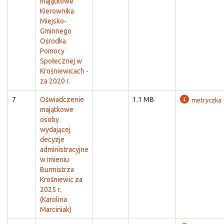
majątkowe
Kierownika
Miejsko-
Gminnego
Ośrodka
Pomocy
Społecznej w
Krośniewicach -
za 2020 r.
7
Oświadczenie
1.1 MB
metryczka
majątkowe
osoby
wydającej
decyzje
administracyjne
w imieniu
Burmistrza
Krośniewic za
2025 r.
(Karolina
Marciniak)