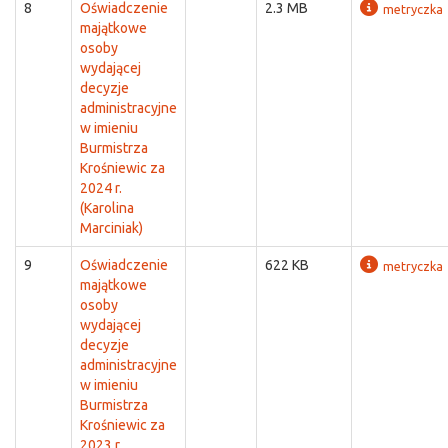
8
Oświadczenie
2.3 MB
metryczka
majątkowe
osoby
wydającej
decyzje
administracyjne
w imieniu
Burmistrza
Krośniewic za
2024 r.
(Karolina
Marciniak)
9
Oświadczenie
622 KB
metryczka
majątkowe
osoby
wydającej
decyzje
administracyjne
w imieniu
Burmistrza
Krośniewic za
2023 r.