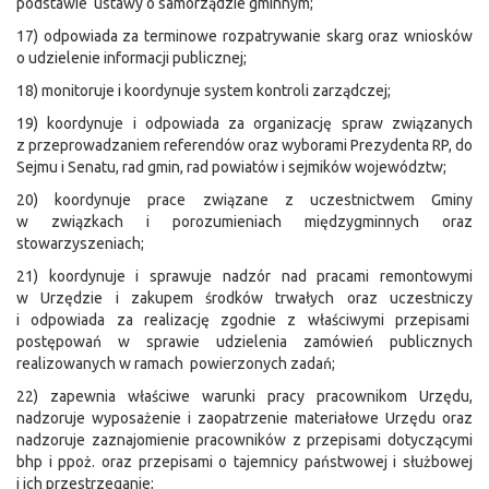
podstawie ustawy o samorządzie gminnym;
17) odpowiada za terminowe rozpatrywanie skarg oraz wniosków
o udzielenie informacji publicznej;
18) monitoruje i koordynuje system kontroli zarządczej;
19) koordynuje i odpowiada za organizację spraw związanych
z przeprowadzaniem referendów oraz wyborami Prezydenta RP, do
Sejmu i Senatu, rad gmin, rad powiatów i sejmików województw;
20) koordynuje prace związane z uczestnictwem Gminy
w związkach i porozumieniach międzygminnych oraz
stowarzyszeniach;
21) koordynuje i sprawuje nadzór nad pracami remontowymi
w Urzędzie i zakupem środków trwałych oraz uczestniczy
i odpowiada za realizację zgodnie z właściwymi przepisami
postępowań w sprawie udzielenia zamówień publicznych
realizowanych w ramach powierzonych zadań;
22) zapewnia właściwe warunki pracy pracownikom Urzędu,
nadzoruje wyposażenie i zaopatrzenie materiałowe Urzędu oraz
nadzoruje zaznajomienie pracowników z przepisami dotyczącymi
bhp i ppoż. oraz przepisami o tajemnicy państwowej i służbowej
i ich przestrzeganie;