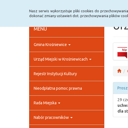
Strona główna
Rejestr zmian
Archiwum
Nasz serwis wykorzystuje pliki cookies do przechowywani
dokonać zmiany ustawień dot. przechowywania plików cook
Urz
MENU
Gmina Krośniewice
Urząd Miejski w Krośniewicach
Rejestr Instytucji Kultury
Prosz
Nieodpłatna pomoc prawna
29 cz
Rada Miejska
uchwa
dla s
Nabór pracowników