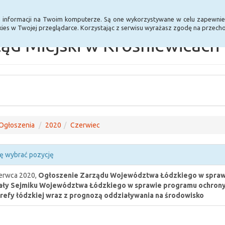
Statystyki
Poprzednia wersja BIP
a informacji na Twoim komputerze. Są one wykorzystywane w celu zapewnie
ies w Twojej przeglądarce. Korzystając z serwisu wyrażasz zgodę na przec
ąd Miejski w Krośniewicach
Ogłoszenia
2020
Czerwiec
ę wybrać pozycję
erwca 2020,
Ogłoszenie Zarządu Województwa Łódzkiego w sprawi
ły Sejmiku Województwa Łódzkiego w sprawie programu ochrony 
trefy łódzkiej wraz z prognozą oddziaływania na środowisko