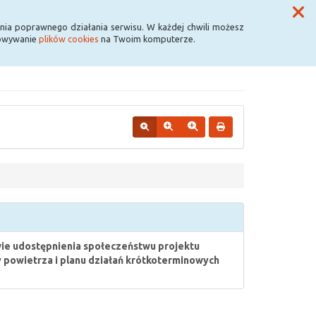
Przycisk wyszukaj duży
Szukaj
nia poprawnego działania serwisu. W każdej chwili możesz
howywanie
plików cookies
na Twoim komputerze.
e udostępnienia społeczeństwu projektu
powietrza i planu działań krótkoterminowych