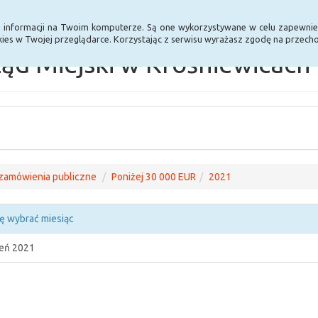
Statystyki
Poprzednia wersja BIP
a informacji na Twoim komputerze. Są one wykorzystywane w celu zapewnie
ies w Twojej przeglądarce. Korzystając z serwisu wyrażasz zgodę na przec
ąd Miejski w Krośniewicach
zamówienia publiczne
Poniżej 30 000 EUR
2021
ę wybrać miesiąc
ień 2021