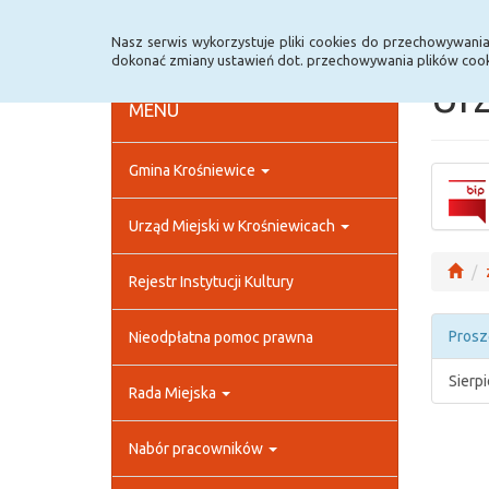
Strona główna
Rejestr zmian
Archiwum
Nasz serwis wykorzystuje pliki cookies do przechowywani
dokonać zmiany ustawień dot. przechowywania plików cook
Urz
MENU
Gmina Krośniewice
Urząd Miejski w Krośniewicach
Rejestr Instytucji Kultury
Prosz
Nieodpłatna pomoc prawna
Sierp
Rada Miejska
Nabór pracowników