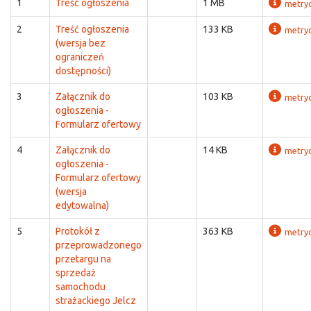
1
Treść ogłoszenia
1 MB
metry
2
Treść ogłoszenia
133 KB
metry
(wersja bez
ograniczeń
dostępności)
3
Załącznik do
103 KB
metry
ogłoszenia -
Formularz ofertowy
4
Załącznik do
14 KB
metry
ogłoszenia -
Formularz ofertowy
(wersja
edytowalna)
5
Protokół z
363 KB
metry
przeprowadzonego
przetargu na
sprzedaż
samochodu
strażackiego Jelcz