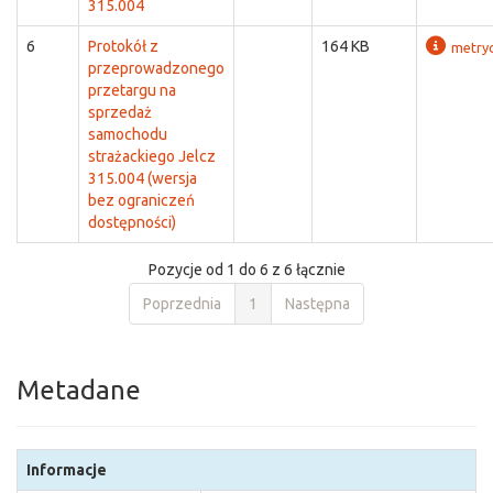
315.004
6
Protokół z
164 KB
metry
przeprowadzonego
przetargu na
sprzedaż
samochodu
strażackiego Jelcz
315.004 (wersja
bez ograniczeń
dostępności)
Pozycje od 1 do 6 z 6 łącznie
Poprzednia
1
Następna
Metadane
Informacje