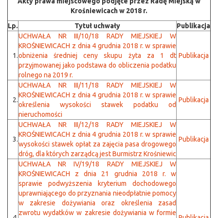
Akty prawa miejscowego podjęte przez Radę Miejską w
Krośniewicach w 2018 r.
Lp.
Tytuł uchwały
Publikacja
U
CHWAŁA NR III/10/18 RADY MIEJSKIEJ W
KROŚNIEWICACH z dnia 4 grudnia 2018 r. w sprawie
1.
obniżenia średniej ceny skupu żyta za 1 dt
Publikacja
przyjmowanej jako podstawa do obliczenia podatku
rolnego na 2019 r.
UCHWAŁA NR III/11/18 RADY MIEJSKIEJ W
KROŚNIEWICACH z dnia 4 grudnia 2018 r. w sprawie
2.
Publikacja
określenia wysokości stawek podatku od
nieruchomości
UCHWAŁA NR III/12/18 RADY MIEJSKIEJ W
KROŚNIEWICACH z dnia 4 grudnia 2018 r. w sprawie
3.
Publikacja
wysokości stawek opłat za zajęcia pasa drogowego
dróg, dla których zarządcą jest Burmistrz Krośniewic
UCHWAŁA NR IV/19/18 RADY MIEJSKIEJ W
KROŚNIEWICACH z dnia 21 grudnia 2018 r. w
sprawie podwyższenia kryterium dochodowego
uprawniającego do przyznania nieodpłatnie pomocy
w zakresie dożywiania oraz określenia zasad
zwrotu wydatków w zakresie dożywiania w formie
4.
Publikacja