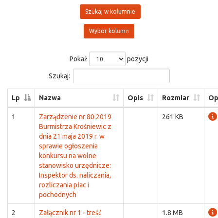
Szukaj w kolumnie
Wybór kolumn
Pokaż
pozycji
Szukaj:
Lp
Nazwa
Opis
Rozmiar
Op
1
Zarządzenie nr 80.2019
261 KB
Burmistrza Krośniewic z
dnia 21 maja 2019 r. w
sprawie ogłoszenia
konkursu na wolne
stanowisko urzędnicze:
Inspektor ds. naliczania,
rozliczania płac i
pochodnych
2
Załącznik nr 1 - treść
1.8 MB