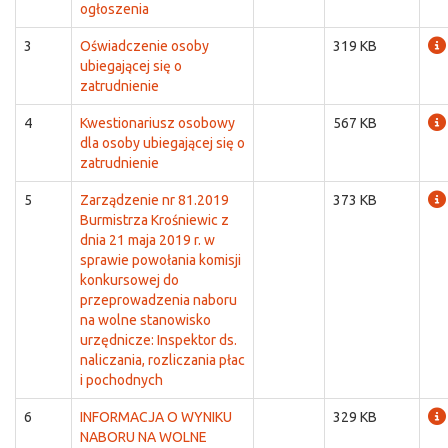
ogłoszenia
3
Oświadczenie osoby
319 KB
ubiegającej się o
zatrudnienie
4
Kwestionariusz osobowy
567 KB
dla osoby ubiegającej się o
zatrudnienie
5
Zarządzenie nr 81.2019
373 KB
Burmistrza Krośniewic z
dnia 21 maja 2019 r. w
sprawie powołania komisji
konkursowej do
przeprowadzenia naboru
na wolne stanowisko
urzędnicze: Inspektor ds.
naliczania, rozliczania płac
i pochodnych
6
INFORMACJA O WYNIKU
329 KB
NABORU NA WOLNE