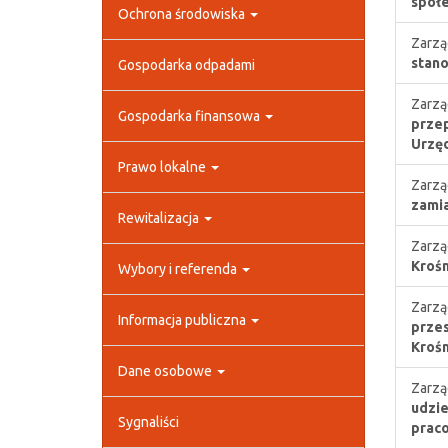
społe
Ochrona środowiska
Zarzą
stano
Gospodarka odpadami
Zarzą
Gospodarka finansowa
przep
Urzęd
Prawo lokalne
Zarzą
zamia
Rewitalizacja
Zarzą
Krośn
Wybory i referenda
Zarzą
Informacja publiczna
przes
Kroś
Dane osobowe
Zarzą
udzie
Sygnaliści
praco