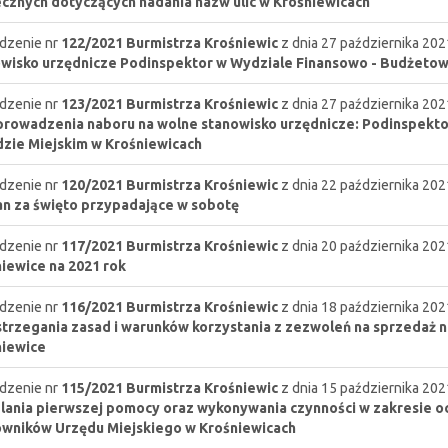
cznych dotyczących nadania nazw ulic w Krośniewicach
dzenie nr
122/2021
Burmistrza Krośniewic
z dnia 27 października 202
wisko urzędnicze Podinspektor w Wydziale Finansowo - Budżetow
dzenie nr
123/2021
Burmistrza Krośniewic
z dnia 27 października 202
rowadzenia naboru na wolne stanowisko urzędnicze: Podinspekt
zie Miejskim w Krośniewicach
dzenie nr
120/2021
Burmistrza Krośniewic
z dnia 22 października 202
n za święto przypadające w sobotę
dzenie nr
117/2021
Burmistrza Krośniewic
z dnia 20 października 202
iewice na 2021 rok
dzenie nr
116/2021
Burmistrza Krośniewic
z dnia 18 października 202
trzegania zasad i warunków korzystania z zezwoleń na sprzedaż 
niewice
dzenie nr
115/2021
Burmistrza Krośniewic
z dnia 15 października 202
lania pierwszej pomocy oraz wykonywania czynności w zakresie o
wników Urzędu Miejskiego w Krośniewicach