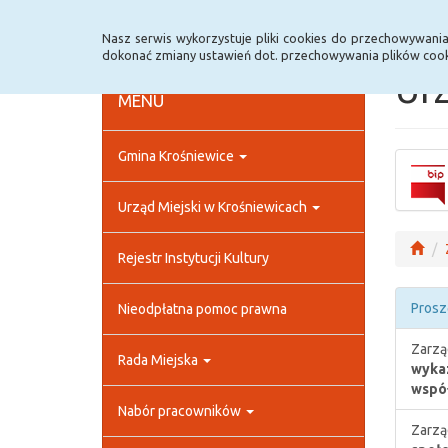
Strona główna
Rejestr zmian
Archiwum
Nasz serwis wykorzystuje pliki cookies do przechowywani
dokonać zmiany ustawień dot. przechowywania plików cook
Urz
MENU
Gmina Krośniewice
Urząd Miejski w Krośniewicach
Rejestr Instytucji Kultury
Prosz
Nieodpłatna pomoc prawna
Zarzą
Rada Miejska
wykaz
współ
Nabór pracowników
Zarzą