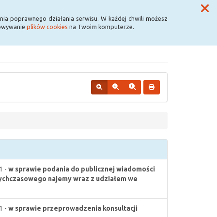
Przycisk wyszukaj duży
Szukaj
nia poprawnego działania serwisu. W każdej chwili możesz
howywanie
plików cookies
na Twoim komputerze.
1 -
w sprawie podania do publicznej wiadomości
tychczasowego najemy wraz z udziałem we
1 -
w sprawie przeprowadzenia konsultacji