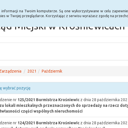
Statystyki
Poprzednia wersja BIP
a informacji na Twoim komputerze. Są one wykorzystywane w celu zapewnie
ies w Twojej przeglądarce. Korzystając z serwisu wyrażasz zgodę na przec
ąd Miejski w Krośniewicach
Zarządzenia
2021
Październik
ę wybrać pozycję
dzenie nr
125/2021
Burmistrza Krośniewic
z dnia 28 października 202
u lokali mieszkalnych przeznaczonych do sprzedaży na rzecz do
własności części wspólnych nieruchomości
dzenie nr
124/2021
Burmistrza Krośniewic
z dnia 28 października 202