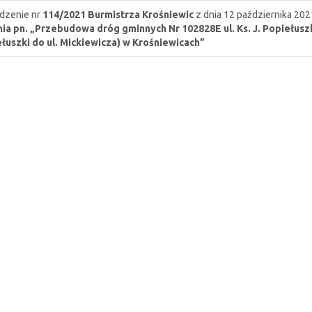
dzenie nr
114/2021
Burmistrza Krośniewic
z dnia 12 października 202
ia pn. „Przebudowa dróg gminnych Nr 102828E ul. Ks. J. Popiełuszki 
łuszki do ul. Mickiewicza) w Krośniewicach”