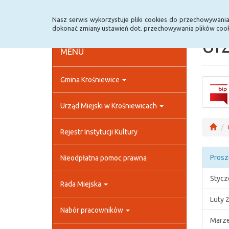
Strona główna
Rejestr zmian
Archiwum
Nasz serwis wykorzystuje pliki cookies do przechowywani
dokonać zmiany ustawień dot. przechowywania plików cook
Urz
MENU
Gmina Krośniewice
Urząd Miejski w Krośniewicach
Rejestr Instytucji Kultury
Prosz
Nieodpłatna pomoc prawna
Stycz
Rada Miejska
Luty 
Nabór pracowników
Marze