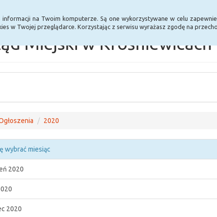
Statystyki
Poprzednia wersja BIP
a informacji na Twoim komputerze. Są one wykorzystywane w celu zapewnie
ies w Twojej przeglądarce. Korzystając z serwisu wyrażasz zgodę na przec
ąd Miejski w Krośniewicach
Ogłoszenia
2020
ę wybrać miesiąc
eń 2020
2020
c 2020