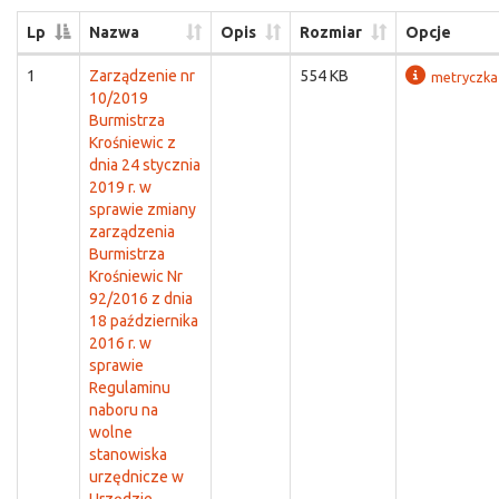
Lp
Nazwa
Opis
Rozmiar
Opcje
1
Zarządzenie nr
554 KB
metryczka
10/2019
Burmistrza
Krośniewic z
dnia 24 stycznia
2019 r. w
sprawie zmiany
zarządzenia
Burmistrza
Krośniewic Nr
92/2016 z dnia
18 października
2016 r. w
sprawie
Regulaminu
naboru na
wolne
stanowiska
urzędnicze w