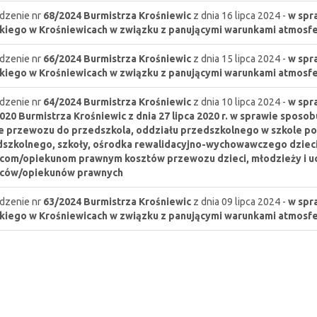
dzenie nr
68/2024
Burmistrza Krośniewic
z dnia 16 lipca 2024 -
w spr
kiego w Krośniewicach w związku z panującymi warunkami atmosf
dzenie nr
66/2024
Burmistrza Krośniewic
z dnia 15 lipca 2024 -
w spr
kiego w Krośniewicach w związku z panującymi warunkami atmosf
dzenie nr
64/2024
Burmistrza Krośniewic
z dnia 10 lipca 2024 -
w spr
020 Burmistrza Krośniewic z dnia 27 lipca 2020 r. w sprawie sposo
e przewozu do przedszkola, oddziału przedszkolnego w szkole p
szkolnego, szkoły, ośrodka rewalidacyjno-wychowawczego dzieci
com/opiekunom prawnym kosztów przewozu dzieci, młodzieży i u
iców/opiekunów prawnych
dzenie nr
63/2024
Burmistrza Krośniewic
z dnia 09 lipca 2024 -
w spr
kiego w Krośniewicach w związku z panującymi warunkami atmosf