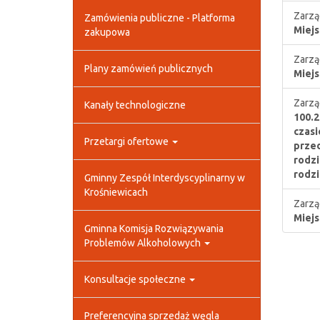
Zarzą
Zamówienia publiczne - Platforma
Miejs
zakupowa
Zarzą
Plany zamówień publicznych
Miejs
Zarzą
Kanały technologiczne
100.2
czasi
Przetargi ofertowe
przed
rodzi
rodz
Gminny Zespół Interdyscyplinarny w
Krośniewicach
Zarzą
Miejs
Gminna Komisja Rozwiązywania
Problemów Alkoholowych
Konsultacje społeczne
Preferencyjna sprzedaż węgla