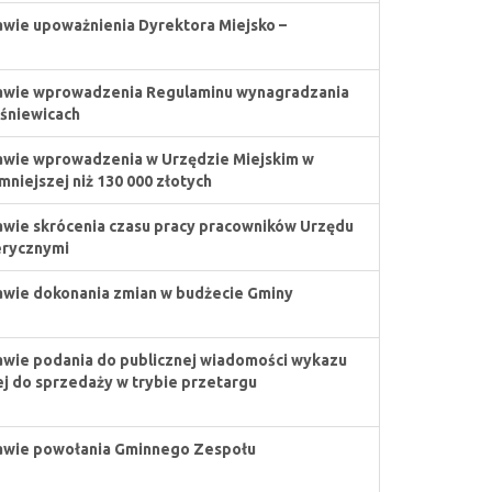
awie upoważnienia Dyrektora Miejsko –
awie wprowadzenia Regulaminu wynagradzania
śniewicach
awie wprowadzenia w Urzędzie Miejskim w
niejszej niż 130 000 złotych
awie skrócenia czasu pracy pracowników Urzędu
erycznymi
awie dokonania zmian w budżecie Gminy
awie podania do publicznej wiadomości wykazu
j do sprzedaży w trybie przetargu
awie powołania Gminnego Zespołu