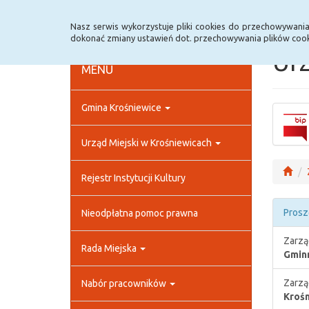
Strona główna
Rejestr zmian
Archiwum
Nasz serwis wykorzystuje pliki cookies do przechowywani
dokonać zmiany ustawień dot. przechowywania plików cook
Urz
MENU
Gmina Krośniewice
Urząd Miejski w Krośniewicach
Rejestr Instytucji Kultury
Prosz
Nieodpłatna pomoc prawna
Zarzą
Rada Miejska
Gmin
Zarzą
Nabór pracowników
Krośn