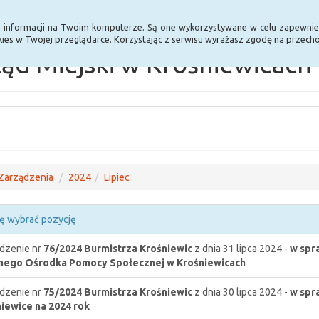
Statystyki
Poprzednia wersja BIP
a informacji na Twoim komputerze. Są one wykorzystywane w celu zapewnie
ies w Twojej przeglądarce. Korzystając z serwisu wyrażasz zgodę na przec
ąd Miejski w Krośniewicach
Zarządzenia
2024
Lipiec
ę wybrać pozycję
dzenie nr
76/2024
Burmistrza Krośniewic
z dnia 31 lipca 2024 -
w spr
nego Ośrodka Pomocy Społecznej w Krośniewicach
dzenie nr
75/2024
Burmistrza Krośniewic
z dnia 30 lipca 2024 -
w spr
iewice na 2024 rok