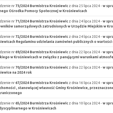
dzenie nr
73/2024
Burmistrza Krośniewic
z dnia 25 lipca 2024 -
w spr
nego Ośrodka Pomocy Społecznej w Krośniewicach
dzenie nr
71/2024
Burmistrza Krośniewic
z dnia 24 lipca 2024 -
w spr
wników samorządowych zatrudnionych w Urzędzie Miejskim w Kro
dzenie nr
72/2024
Burmistrza Krośniewic
z dnia 24 lipca 2024 -
w spr
iewicach Regulaminu udzielania zamówień publicznych o wartości m
dzenie nr
69/2024
Burmistrza Krośniewic
z dnia 22 lipca 2024 -
w spr
kiego w Krośniewicach w związku z panującymi warunkami atmosf
dzenie nr
70/2024
Burmistrza Krośniewic
z dnia 22 lipca 2024 -
w spr
iewice na 2024 rok
dzenie nr
67/2024
Burmistrza Krośniewic
z dnia 16 lipca 2024 -
w spr
chomości , stanowiącej własność Gminy Krośniewice, przeznaczone
graniczonego
dzenie nr
65/2024
Burmistrza Krośniewic
z dnia 10 lipca 2024 -
w spr
dyscyplinarnego w Krośniewicach