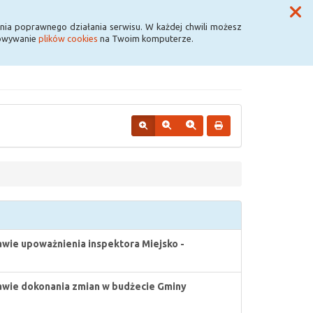
Przycisk wyszukaj duży
Szukaj
nia poprawnego działania serwisu. W każdej chwili możesz
howywanie
plików cookies
na Twoim komputerze.
awie upoważnienia inspektora Miejsko -
awie dokonania zmian w budżecie Gminy