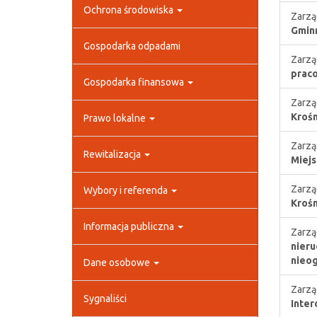
Ochrona środowiska
Zarzą
Gmin
Gospodarka odpadami
Zarzą
praco
Gospodarka finansowa
Zarzą
Krośn
Prawo lokalne
Zarzą
Rewitalizacja
Miejs
Zarzą
Wybory i referenda
Krośn
Informacja publiczna
Zarzą
nieru
nieo
Dane osobowe
Zarzą
Sygnaliści
Inter