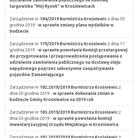
udzielenie zamówienia publicznego na budowę
targowiska "Mój Rynek" w Krośniewicach
Zarządzenie nr
184/2019
Burmistrza Krośniewic
z dnia 30
grudnia 2019 -
w sprawie zmiany planu wydatków w
budżecie
Zarządzenie nr
179/2019
Burmistrza Krośniewic
z dnia 17
grudnia 2019 -
w sprawie powołania Komisji przetargowej
do przygotowania i przeprowadzenia postępowania o
udzielenie zamówienia publicznego na dostawę oleju
napędowego poprzez sukcesywne zaopatrywanie
pojazdów Zamawiającego
Zarządzenie nr
182.2019/2019
Burmistrza Krośniewic
z
dnia 20 grudnia 2019 -
w sprawie dokonania zmian w
budżecie Gminy Krośniewice na 2019 rok
Zarządzenie nr
183.2019/2019
Burmistrza Krośniewic
z
dnia 20 grudnia 2019 -
w sprawie powołania komisji
inwentaryzacyjnej Urzędu Miejskiego w Krośniewice
Zarządzenie nr
181.2019/2019
Burmistrza Krośniewic
z