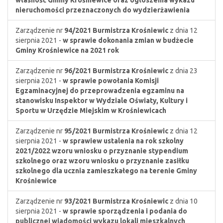
własność Gminy Krośniewice oraz ogłoszenia wykazu
nieruchomości przeznaczonych do wydzierżawienia
Zarządzenie nr
94/2021
Burmistrza Krośniewic
z dnia 12
sierpnia 2021 -
w sprawie dokonania zmian w budżecie
Gminy Krośniewice na 2021 rok
Zarządzenie nr
96/2021
Burmistrza Krośniewic
z dnia 23
sierpnia 2021 -
w sprawie powołania Komisji
Egzaminacyjnej do przeprowadzenia egzaminu na
stanowisku Inspektor w Wydziale Oświaty, Kultury i
Sportu w Urzędzie Miejskim w Krośniewicach
Zarządzenie nr
95/2021
Burmistrza Krośniewic
z dnia 12
sierpnia 2021 -
w sprawiew ustalenia na rok szkolny
2021/2022 wzoru wniosku o przyznanie stypendium
szkolnego oraz wzoru wniosku o przyznanie zasiłku
szkolnego dla ucznia zamieszkałego na terenie Gminy
Krośniewice
Zarządzenie nr
93/2021
Burmistrza Krośniewic
z dnia 10
sierpnia 2021 -
w sprawie sporządzenia i podania do
publicznej wiadomości wykazu lokali mieszkalnych