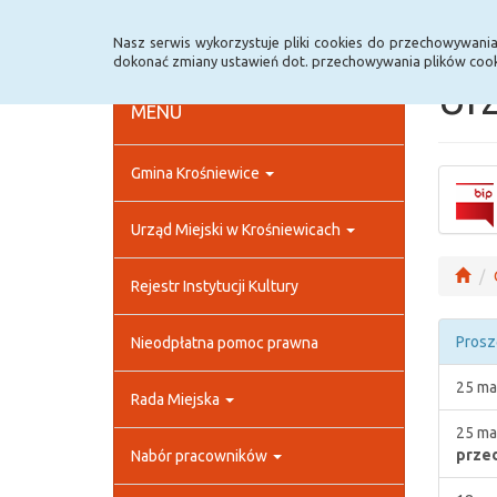
Strona główna
Rejestr zmian
Archiwum
Nasz serwis wykorzystuje pliki cookies do przechowywani
dokonać zmiany ustawień dot. przechowywania plików cook
Urz
MENU
Gmina Krośniewice
Urząd Miejski w Krośniewicach
Rejestr Instytucji Kultury
Prosz
Nieodpłatna pomoc prawna
25 ma
Rada Miejska
25 ma
prze
Nabór pracowników