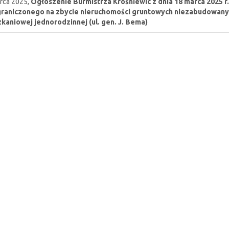
rca 2025,
Ogłoszenie Burmistrza Krośniewic z dnia 18 marca 2025 
raniczonego na zbycie nieruchomości gruntowych niezabudowan
kaniowej jednorodzinnej (ul. gen. J. Bema)