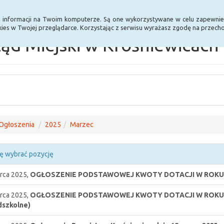
Statystyki
Poprzednia wersja BIP
a informacji na Twoim komputerze. Są one wykorzystywane w celu zapewnie
ies w Twojej przeglądarce. Korzystając z serwisu wyrażasz zgodę na przec
ąd Miejski w Krośniewicach
Ogłoszenia
2025
Marzec
ę wybrać pozycję
rca 2025,
OGŁOSZENIE PODSTAWOWEJ KWOTY DOTACJI W ROKU 202
rca 2025,
OGŁOSZENIE PODSTAWOWEJ KWOTY DOTACJI W ROKU 20
dszkolne)