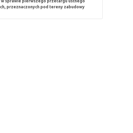
r. w sprawie pierwszego przetargu ustnego
ych, przeznaczonych pod tereny zabudowy