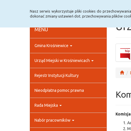
Strona główna
Rejestr zmian
Archiwum
Nasz serwis wykorzystuje pliki cookies do przechowywani
dokonać zmiany ustawień dot. przechowywania plików cook
Urz
MENU
Gmina Krośniewice
Urząd Miejski w Krośniewicach
Rejestr Instytucji Kultury
Nieodpłatna pomoc prawna
Kom
Rada Miejska
Komisja
Nabór pracowników
Ad
Ma