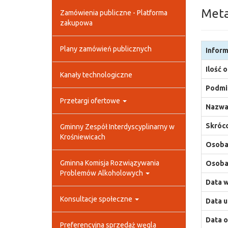
Met
Zamówienia publiczne - Platforma
zakupowa
Plany zamówień publicznych
Inform
Ilość 
Kanały technologiczne
Podmio
Przetargi ofertowe
Nazwa
Skróco
Gminny Zespół Interdyscyplinarny w
Krośniewicach
Osoba,
Gminna Komisja Rozwiązywania
Osoba,
Problemów Alkoholowych
Data w
Konsultacje społeczne
Data u
Data o
Preferencyjna sprzedaż węgla