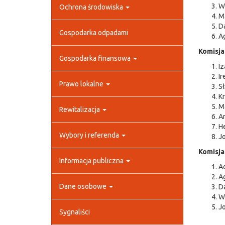
W
Ochrona środowiska
Ma
Da
Gospodarka odpadami
A
Komisja
Gospodarka finansowa
Iz
Ir
Prawo lokalne
Sł
Kr
Ma
Rewitalizacja
Ar
H
Wybory i referenda
J
Komisja
Informacja publiczna
Ad
A
Dane osobowe
Da
W
Jo
Sygnaliści