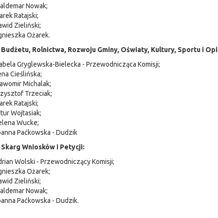
aldemar Nowak;
rek Ratajski;
wid Zieliński;
gnieszka Ożarek.
 Budżetu, Rolnictwa, Rozwoju Gminy, Oświaty, Kultury, Sportu i Op
abela Gryglewska-Bielecka - Przewodnicząca Komisji;
ena Cieślińska;
awomir Michalak;
zysztof Trzeciak;
rek Ratajski;
tur Wojtasiak;
elena Wucke;
oanna Paćkowska - Dudzik
 Skarg Wniosków i Petycji:
rian Wolski - Przewodniczący Komisji;
gnieszka Ożarek;
wid Zieliński;
aldemar Nowak;
anna Paćkowska - Dudzik.