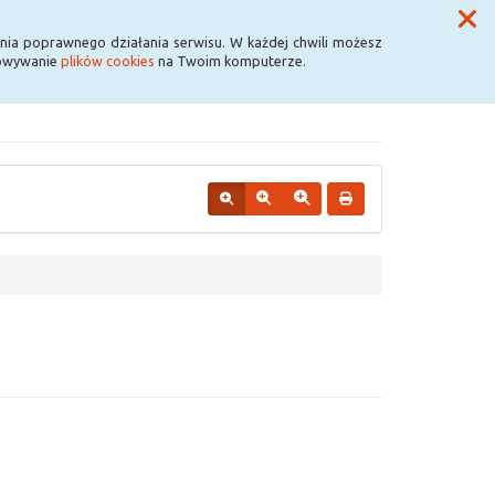
Przycisk wyszukaj duży
Szukaj
nia poprawnego działania serwisu. W każdej chwili możesz
howywanie
plików cookies
na Twoim komputerze.