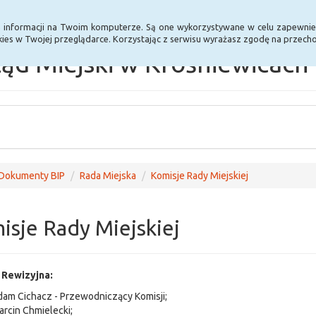
Statystyki
Poprzednia wersja BIP
a informacji na Twoim komputerze. Są one wykorzystywane w celu zapewnie
ies w Twojej przeglądarce. Korzystając z serwisu wyrażasz zgodę na przec
ąd Miejski w Krośniewicach
Dokumenty BIP
Rada Miejska
Komisje Rady Miejskiej
isje Rady Miejskiej
 Rewizyjna:
am Cichacz - Przewodniczący Komisji;
rcin Chmielecki;