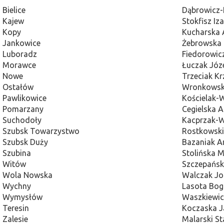
Bielice
Dąbrowicz
Kajew
Stokfisz Iz
Kopy
Kucharska 
Jankowice
Żebrowska 
Luboradz
Fiedorowic
Morawce
Łuczak Józ
Nowe
Trzeciak Kr
Ostałów
Wronkowski
Pawlikowice
Kościelak-
Pomarzany
Cegielska 
Suchodoły
Kacprzak-W
Szubsk Towarzystwo
Rostkowski
Szubsk Duży
Bazaniak A
Szubina
Stolińska 
Witów
Szczepańsk
Wola Nowska
Walczak Jo
Wychny
Lasota Bog
Wymysłów
Waszkiewic
Teresin
Koczaska 
Zalesie
Malarski St