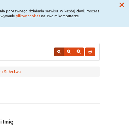
Przycisk wyszukaj duży
Szukaj
nia poprawnego działania serwisu. W każdej chwili możesz
howywanie
plików cookies
na Twoim komputerze.
i i Sołectwa
i Imię