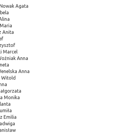
-Nowak Agata
abela
Alina
Maria
z Anita
ef
zysztof
 Marcel
Woźniak Anna
Aneta
enelska Anna
 Witold
nna
Małgorzata
a Monika
lanta
umiła
z Emilia
Jadwiga
anisław