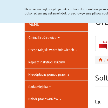
Strona główna
Rejestr zmian
Archiwum
Nasz serwis wykorzystuje pliki cookies do przechowywani
dokonać zmiany ustawień dot. przechowywania plików cook
Urz
MENU
Gmina Krośniewice
Urząd Miejski w Krośniewicach
Rejestr Instytucji Kultury
Nieodpłatna pomoc prawna
Sołt
Rada Miejska
Nabór pracowników
Lp.