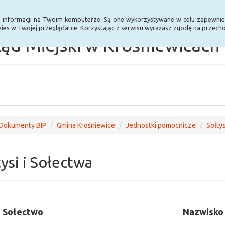
Statystyki
Poprzednia wersja BIP
a informacji na Twoim komputerze. Są one wykorzystywane w celu zapewnie
ies w Twojej przeglądarce. Korzystając z serwisu wyrażasz zgodę na przec
ąd Miejski w Krośniewicach
Dokumenty BIP
Gmina Krośniewice
Jednostki pomocnicze
Sołtys
ysi i Sołectwa
Sołectwo
Nazwisko 