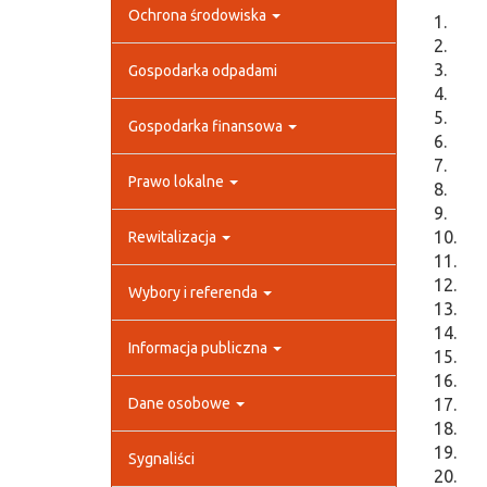
Ochrona środowiska
1.
2.
3.
Gospodarka odpadami
4.
5.
Gospodarka finansowa
6.
7.
Prawo lokalne
8.
9.
10.
Rewitalizacja
11.
12.
Wybory i referenda
13.
14.
Informacja publiczna
15.
16.
Dane osobowe
17.
18.
19.
Sygnaliści
20.