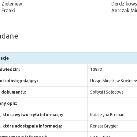
Zieleniew
Derdzikows
Franki
Antczak Mi
adane
acje
odwiedzin:
10932
t udostępniający:
Urząd Miejski w Krośnie
 dokumentu:
Sołtysi i Sołectwa
ny opis:
 która wytworzyła informację:
Katarzyna Erdman
 która udostępnia informację:
Renata Brygier