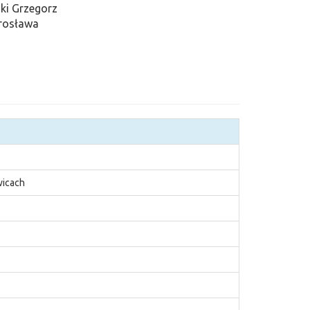
ki Grzegorz
rosława
wicach