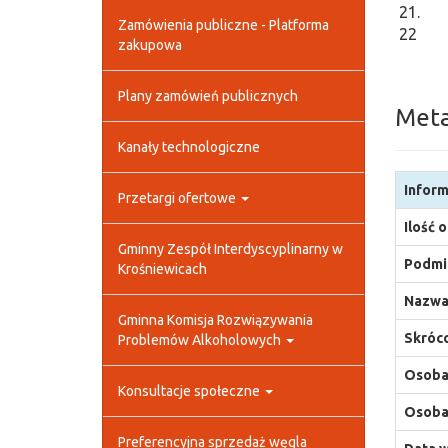
21.
Zamówienia publiczne - Platforma
22
zakupowa
Plany zamówień publicznych
Met
Kanały technologiczne
Inform
Przetargi ofertowe
Ilość 
Gminny Zespół Interdyscyplinarny w
Podmio
Krośniewicach
Nazwa
Gminna Komisja Rozwiązywania
Skróco
Problemów Alkoholowych
Osoba,
Konsultacje społeczne
Osoba,
Preferencyjna sprzedaż węgla