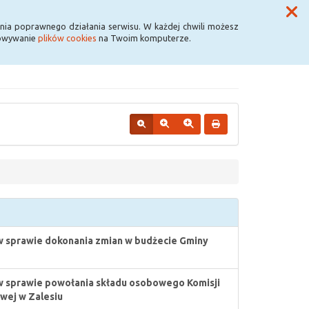
Przycisk wyszukaj duży
Szukaj
nia poprawnego działania serwisu. W każdej chwili możesz
howywanie
plików cookies
na Twoim komputerze.
w sprawie dokonania zmian w budżecie Gminy
w sprawie powołania składu osobowego Komisji
wej w Zalesiu