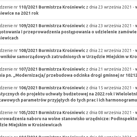
dzenie nr
110/2021
Burmistrza Krośniewic
z dnia 23 września 2021 -
iewice na 2021 rok
dzenie nr
109/2021
Burmistrza Krośniewic
z dnia 23 września 2021 -
otowania i przeprowadzenia postępowania o udzielenie zamówie
iewicach
dzenie nr
108/2021
Burmistrza Krośniewic
z dnia 22 września 2021 -
wników samorządowych zatrudnionych w Urzędzie Miejskim w Kro
dzenie nr
107/2021
Burmistrza Krośniewic
z dnia 21 września 2021 -
ia pn. „Modernizacja/ przebudowa odcinka drogi gminnej nr 102
dzenie nr
106/2021
Burmistrza Krośniewic
z dnia 15 września 2021 -
stycznych do projektu uchwały budżetowej na 2022 rok i Wieloletn
awowych parametrów przyjętych do tych prac i ich harmonogramu
dzenie nr
105/2021
Burmistrza Krośniewic
z dnia 08 września 2021 -
rowadzenia naboru na wolne stanowisko urzędnicze: Podinspekt
zie Miejskim w Krośniewicach