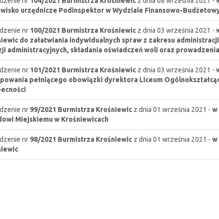
dzenie nr
104/2021
Burmistrza Krośniewic
z dnia 08 września 2021 -
wisko urzędnicze Podinspektor w Wydziale Finansowo-Budżetowy
dzenie nr
100/2021
Burmistrza Krośniewic
z dnia 03 września 2021 -
iewic do załatwiania indywidualnych spraw z zakresu administracj
ji administracyjnych, składania oświadczeń woli oraz prowadzeni
dzenie nr
101/2021
Burmistrza Krośniewic
z dnia 03 września 2021 -
powania pełniącego obowiązki dyrektora Liceum Ogólnokształcą
ecności
dzenie nr
99/2021
Burmistrza Krośniewic
z dnia 01 września 2021 -
w
owi Miejskiemu w Krośniewicach
dzenie nr
98/2021
Burmistrza Krośniewic
z dnia 01 września 2021 -
w
iewic