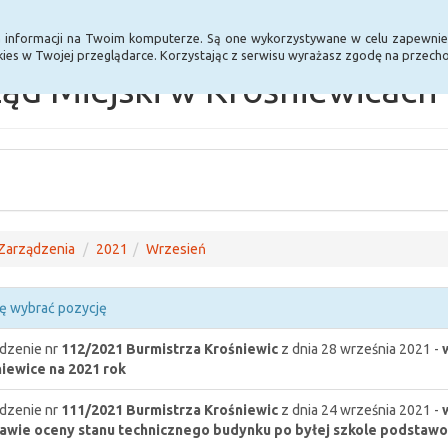
Statystyki
Poprzednia wersja BIP
a informacji na Twoim komputerze. Są one wykorzystywane w celu zapewnie
ies w Twojej przeglądarce. Korzystając z serwisu wyrażasz zgodę na przec
ąd Miejski w Krośniewicach
Zarządzenia
2021
Wrzesień
ę wybrać pozycję
dzenie nr
112/2021
Burmistrza Krośniewic
z dnia 28 września 2021 -
iewice na 2021 rok
dzenie nr
111/2021
Burmistrza Krośniewic
z dnia 24 września 2021 -
awie oceny stanu technicznego budynku po byłej szkole podstawo