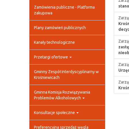
Zarzą
stano
Zamówienia publiczne - Platforma
zakupowa
Zarzą
Krośn
Plany zamówień publicznych
decyz
Zarzą
Kanały technologiczne
zastę
nieob
Przetargi ofertowe
Zarzą
Urzęd
Gminny Zespół Interdyscyplinarny w
Krośniewicach
Zarzą
Krośn
Gminna Komisja Rozwiązywania
Problemów Alkoholowych
Konsultacje społeczne
Preferencyjna sprzedaż węgla