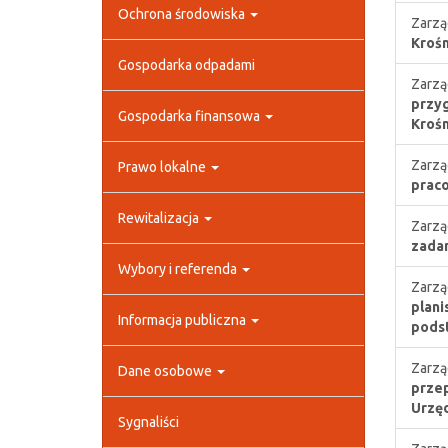
Ochrona środowiska
Zarzą
Krośn
Gospodarka odpadami
Zarzą
przyg
Gospodarka finansowa
Krośn
Zarzą
Prawo lokalne
praco
Rewitalizacja
Zarzą
zadan
Wybory i referenda
Zarzą
plani
Informacja publiczna
podst
Zarzą
Dane osobowe
przep
Urzęd
Sygnaliści