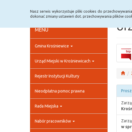
Strona główna
Rejestr zmian
Archiwum
Nasz serwis wykorzystuje pliki cookies do przechowywani
dokonać zmiany ustawień dot. przechowywania plików cook
Urz
MENU
Gmina Krośniewice
Urząd Miejski w Krośniewicach
Rejestr Instytucji Kultury
Prosz
Nieodpłatna pomoc prawna
Zarzą
Rada Miejska
Krośn
Zarzą
Nabór pracowników
w spr