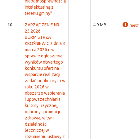
niepełnosprawnością
intelektualną z
terenu gminy"
10
ZARZĄDZENIE NR
4.9 MB
metr
23.2026
BURMISTRZA
KROŚNIEWIC z dnia 3
marca 2026 r. w
sprawie ogłoszenia
wyników otwartego
konkursu ofert na
wsparcie realizacji
zadań publicznych w
roku 2026 w
obszarze wspierania
i upowszechniania
kultury fizycznej,
ochrony i promocji
zdrowia, w tym
działalności
leczniczej w
rozumieniu ustawy z