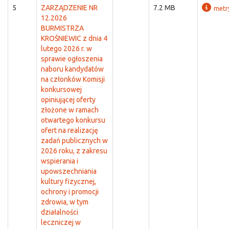
5
ZARZĄDZENIE NR
7.2 MB
metr
12.2026
BURMISTRZA
KROŚNIEWIC z dnia 4
lutego 2026 r. w
sprawie ogłoszenia
naboru kandydatów
na członków Komisji
konkursowej
opiniującej oferty
złożone w ramach
otwartego konkursu
ofert na realizację
zadań publicznych w
2026 roku, z zakresu
wspierania i
upowszechniania
kultury fizycznej,
ochrony i promocji
zdrowia, w tym
działalności
leczniczej w