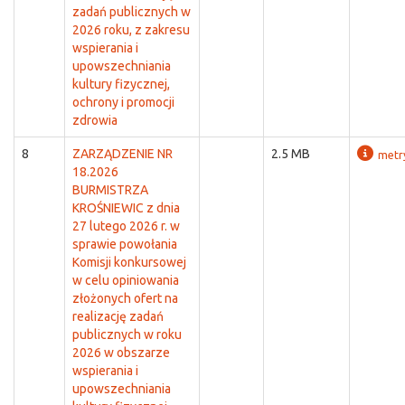
zadań publicznych w
2026 roku, z zakresu
wspierania i
upowszechniania
kultury fizycznej,
ochrony i promocji
zdrowia
8
ZARZĄDZENIE NR
2.5 MB
metr
18.2026
BURMISTRZA
KROŚNIEWIC z dnia
27 lutego 2026 r. w
sprawie powołania
Komisji konkursowej
w celu opiniowania
złożonych ofert na
realizację zadań
publicznych w roku
2026 w obszarze
wspierania i
upowszechniania