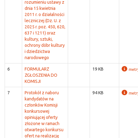
rozumieniu ustawy z
dnia 15 kwietnia
2011 r. o działalności
leczniczej (Dz. U. z
2025 r. poz. 450, 620,
637 i 1211) oraz
kultury, sztuki,
ochrony dóbr kultury
i dziedzictwa
narodowego
6
FORMULARZ
19 KB
metr
ZGŁOSZENIA DO
KOMISJI
7
Protokół z naboru
94 KB
metr
kandydatów na
członków Komisji
konkursowej
opiniującej oferty
złożone w ramach
otwartego konkursu
ofert na realizację