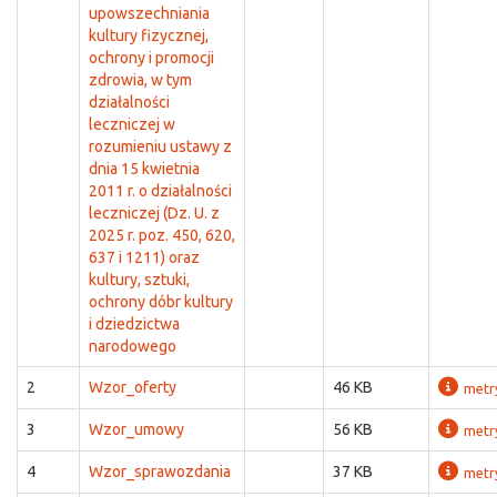
upowszechniania
kultury fizycznej,
ochrony i promocji
zdrowia, w tym
działalności
leczniczej w
rozumieniu ustawy z
dnia 15 kwietnia
2011 r. o działalności
leczniczej (Dz. U. z
2025 r. poz. 450, 620,
637 i 1211) oraz
kultury, sztuki,
ochrony dóbr kultury
i dziedzictwa
narodowego
2
Wzor_oferty
46 KB
metr
3
Wzor_umowy
56 KB
metr
4
Wzor_sprawozdania
37 KB
metr