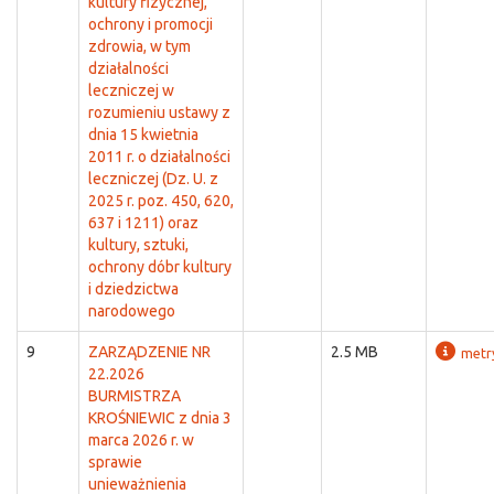
kultury fizycznej,
ochrony i promocji
zdrowia, w tym
działalności
leczniczej w
rozumieniu ustawy z
dnia 15 kwietnia
2011 r. o działalności
leczniczej (Dz. U. z
2025 r. poz. 450, 620,
637 i 1211) oraz
kultury, sztuki,
ochrony dóbr kultury
i dziedzictwa
narodowego
9
ZARZĄDZENIE NR
2.5 MB
metr
22.2026
BURMISTRZA
KROŚNIEWIC z dnia 3
marca 2026 r. w
sprawie
unieważnienia