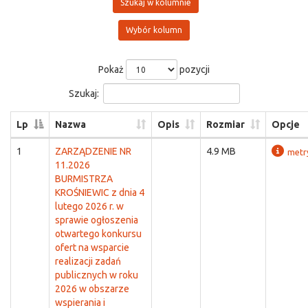
Szukaj w kolumnie
Wybór kolumn
Pokaż
pozycji
Szukaj:
Lp
Nazwa
Opis
Rozmiar
Opcje
1
ZARZĄDZENIE NR
4.9 MB
metr
11.2026
BURMISTRZA
KROŚNIEWIC z dnia 4
lutego 2026 r. w
sprawie ogłoszenia
otwartego konkursu
ofert na wsparcie
realizacji zadań
publicznych w roku
2026 w obszarze
wspierania i