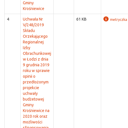
Gminy
Krośniewice
4
Uchwała Nr
61 KB
metryczka
V/248/2019
Składu
Orzekającego
Regionalnej
Izby
Obrachunkowej
w Łodzi z dnia
9 grudnia 2019
roku w sprawie
opinii o
przedłożonym
projekcie
uchwały
budżetowej
Gminy
Krośniewice na
2020 rok oraz
możliwości
sfinansowania