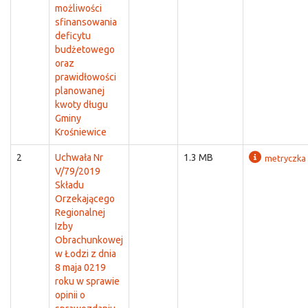
możliwości
sfinansowania
deficytu
budżetowego
oraz
prawidłowości
planowanej
kwoty długu
Gminy
Krośniewice
2
Uchwała Nr
1.3 MB
metryczka
V/79/2019
Składu
Orzekającego
Regionalnej
Izby
Obrachunkowej
w Łodzi z dnia
8 maja 0219
roku w sprawie
opinii o