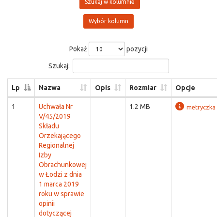
Szukaj w kolumnie
Wybór kolumn
Pokaż
pozycji
Szukaj:
Lp
Nazwa
Opis
Rozmiar
Opcje
1
Uchwała Nr
1.2 MB
metryczka
V/45/2019
Składu
Orzekającego
Regionalnej
Izby
Obrachunkowej
w Łodzi z dnia
1 marca 2019
roku w sprawie
opinii
dotyczącej