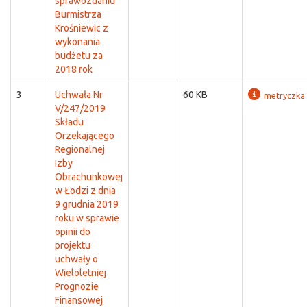
sprawozdaniu
Burmistrza
Krośniewic z
wykonania
budżetu za
2018 rok
3
Uchwała Nr
60 KB
metryczka
V/247/2019
Składu
Orzekającego
Regionalnej
Izby
Obrachunkowej
w Łodzi z dnia
9 grudnia 2019
roku w sprawie
opinii do
projektu
uchwały o
Wieloletniej
Prognozie
Finansowej