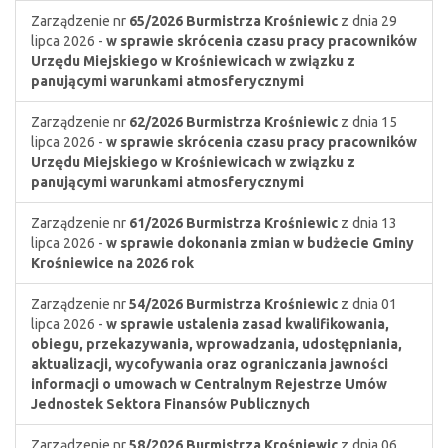
Zarządzenie nr
65/2026
Burmistrza Krośniewic
z dnia 29
lipca 2026 -
w sprawie skrócenia czasu pracy pracowników
Urzędu Miejskiego w Krośniewicach w związku z
panującymi warunkami atmosferycznymi
Zarządzenie nr
62/2026
Burmistrza Krośniewic
z dnia 15
lipca 2026 -
w sprawie skrócenia czasu pracy pracowników
Urzędu Miejskiego w Krośniewicach w związku z
panującymi warunkami atmosferycznymi
Zarządzenie nr
61/2026
Burmistrza Krośniewic
z dnia 13
lipca 2026 -
w sprawie dokonania zmian w budżecie Gminy
Krośniewice na 2026 rok
Zarządzenie nr
54/2026
Burmistrza Krośniewic
z dnia 01
lipca 2026 -
w sprawie ustalenia zasad kwalifikowania,
obiegu, przekazywania, wprowadzania, udostępniania,
aktualizacji, wycofywania oraz ograniczania jawności
informacji o umowach w Centralnym Rejestrze Umów
Jednostek Sektora Finansów Publicznych
Zarządzenie nr
58/2026
Burmistrza Krośniewic
z dnia 06