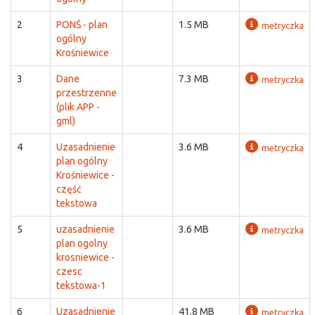
2
PONŚ - plan
1.5 MB
metryczka
ogólny
Krośniewice
3
Dane
7.3 MB
metryczka
przestrzenne
(plik APP -
gml)
4
Uzasadnienie
3.6 MB
metryczka
plan ogólny
Krośniewice -
część
tekstowa
5
uzasadnienie
3.6 MB
metryczka
plan ogolny
krosniewice -
czesc
tekstowa-1
6
Uzasadnienie
41.8 MB
metryczka