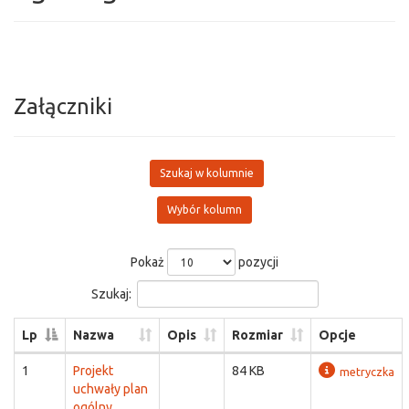
Załączniki
Szukaj w kolumnie
Wybór kolumn
Pokaż
pozycji
Szukaj:
Lp
Nazwa
Opis
Rozmiar
Opcje
1
Projekt
84 KB
metryczka
uchwały plan
ogólny