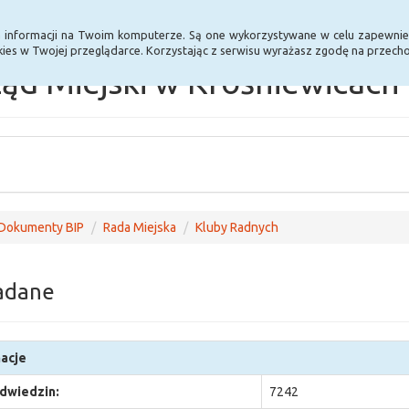
Statystyki
Poprzednia wersja BIP
a informacji na Twoim komputerze. Są one wykorzystywane w celu zapewnie
ies w Twojej przeglądarce. Korzystając z serwisu wyrażasz zgodę na przec
ąd Miejski w Krośniewicach
Dokumenty BIP
Rada Miejska
Kluby Radnych
adane
acje
odwiedzin:
7242