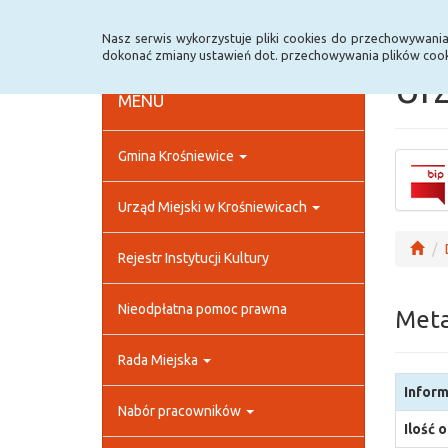
Strona główna
Rejestr zmian
Archiwum
Nasz serwis wykorzystuje pliki cookies do przechowywani
dokonać zmiany ustawień dot. przechowywania plików cook
Urz
MENU
Gmina Krośniewice
Urząd Miejski w Krośniewicach
Rejestr Instytucji Kultury
Nieodpłatna pomoc prawna
Met
Rada Miejska
Inform
Nabór pracowników
Ilość 