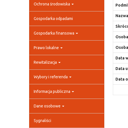
Ochrona środowiska
Podmio
Nazwa
Gospodarka odpadami
Skróco
Gospodarka finansowa
Osoba,
Osoba,
Prawo lokalne
Data w
Rewitalizacja
Data u
Wybory i referenda
Data o
Informacja publiczna
Dane osobowe
Sygnaliści