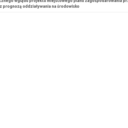
cznego wglądu projektu miejscowego planu zagospodarowania pr
z prognozą oddziaływania na środowisko