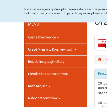
Strona główna
Rejestr zmian
Archiwum
Nasz serwis wykorzystuje pliki cookies do przechowywani
dokonać zmiany ustawień dot. przechowywania plików cook
Urz
MENU
Gmina Krośniewice
Urząd Miejski w Krośniewicach
Rejestr Instytucji Kultury
Prosz
Nieodpłatna pomoc prawna
28 lu
Rada Miejska
uwaru
środ
Nabór pracowników
28 lu