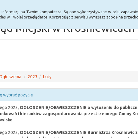
Statystyki
Poprzednia wersja BIP
a informacji na Twoim komputerze. Są one wykorzystywane w celu zapewnie
ies w Twojej przeglądarce. Korzystając z serwisu wyrażasz zgodę na przec
ąd Miejski w Krośniewicach
Ogłoszenia
2023
Luty
ę wybrać pozycję
tego 2023,
OGŁOSZENIE/OBWIESZCZENIE o wyłożeniu do publiczne
nkowań i kierunków zagospodarowania przestrzennego Gminy Kro
owisko
tego 2023,
OGŁOSZENIE/OBWIESZCZENIE Burmistrza Krośniewic z dni