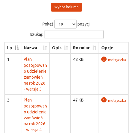
Wybór kolumn
Pokaż
pozycji
Szukaj:
Lp
Nazwa
Opis
Rozmiar
Opcje
1
Plan
48 KB
metryczka
postępowań
o udzielenie
zamówień
na rok 2026
- wersja 5
2
Plan
47 KB
metryczka
postępowań
o udzielenie
zamówień
na rok 2026
- wersja 4