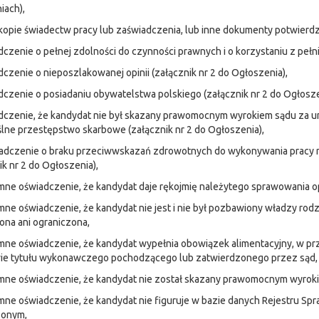
iach),
kopie świadectw pracy lub zaświadczenia, lub inne dokumenty potwierdz
dczenie o pełnej zdolności do czynności prawnych i o korzystaniu z pełn
dczenie o nieposzlakowanej opinii (załącznik nr 2 do Ogłoszenia),
dczenie o posiadaniu obywatelstwa polskiego (załącznik nr 2 do Ogłosze
dczenie, że kandydat nie był skazany prawomocnym wyrokiem sądu za u
lne przestępstwo skarbowe (załącznik nr 2 do Ogłoszenia),
iadczenie o braku przeciwwskazań zdrowotnych do wykonywania pracy 
ik nr 2 do Ogłoszenia),
mne oświadczenie, że kandydat daje rękojmię należytego sprawowania op
mne oświadczenie, że kandydat nie jest i nie był pozbawiony władzy rodzi
na ani ograniczona,
mne oświadczenie, że kandydat wypełnia obowiązek alimentacyjny, w pr
ie tytułu wykonawczego pochodzącego lub zatwierdzonego przez sąd,
emne oświadczenie, że kandydat nie został skazany prawomocnym wyrok
mne oświadczenie, że kandydat nie figuruje w bazie danych Rejestru 
zonym,