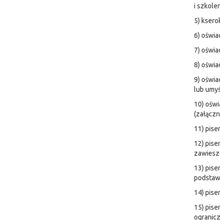
i szkolen
5) ksero
6) oświa
7) oświa
8) oświa
9) oświa
lub umyś
10) ośw
(załączn
11) pise
12) pise
zawieszo
13) pise
podstaw
14) pis
15) pise
ogranic