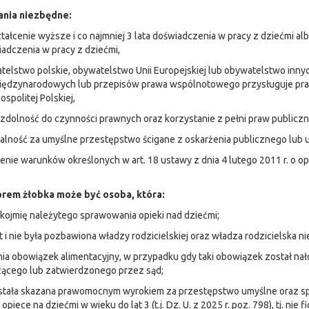
nia niezbędne:
tałcenie wyższe i co najmniej 3 lata doświadczenia w pracy z dziećmi al
iadczenia w pracy z dziećmi,
telstwo polskie, obywatelstwo Unii Europejskiej lub obywatelstwo inny
ędzynarodowych lub przepisów prawa wspólnotowego przysługuje prawo
spolitej Polskiej,
 zdolność do czynności prawnych oraz korzystanie z pełni praw publiczn
ralność za umyślne przestępstwo ścigane z oskarżenia publicznego lub
ienie warunków określonych w art. 18 ustawy z dnia 4 lutego 2011 r. o opiec
rem żłobka może być osoba, która:
ękojmię należytego sprawowania opieki nad dziećmi;
st i nie była pozbawiona władzy rodzicielskiej oraz władza rodzicielska n
ia obowiązek alimentacyjny, w przypadku gdy taki obowiązek został n
ącego lub zatwierdzonego przez sąd;
stała skazana prawomocnym wyrokiem za przestępstwo umyślne oraz spełn
 opiece na dziećmi w wieku do lat 3 (t.j. Dz. U. z 2025 r. poz. 798), tj. n