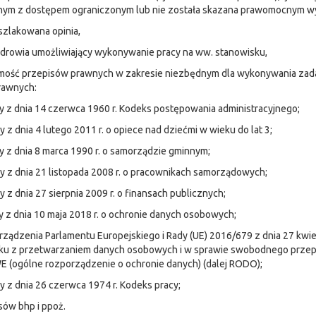
nym z dostępem ograniczonym lub nie została skazana prawomocnym wy
szlakowana opinia,
zdrowia umożliwiający wykonywanie pracy na ww. stanowisku,
omość przepisów prawnych w zakresie niezbędnym dla wykonywania zada
rawnych:
y z dnia 14 czerwca 1960 r. Kodeks postępowania administracyjnego;
y z dnia 4 lutego 2011 r. o opiece nad dziećmi w wieku do lat 3;
y z dnia 8 marca 1990 r. o samorządzie gminnym;
y z dnia 21 listopada 2008 r. o pracownikach samorządowych;
y z dnia 27 sierpnia 2009 r. o finansach publicznych;
y z dnia 10 maja 2018 r. o ochronie danych osobowych;
rządzenia Parlamentu Europejskiego i Rady (UE) 2016/679 z dnia 27 kwie
ku z przetwarzaniem danych osobowych i w sprawie swobodnego przepł
 (ogólne rozporządzenie o ochronie danych) (dalej RODO);
y z dnia 26 czerwca 1974 r. Kodeks pracy;
isów bhp i ppoż.