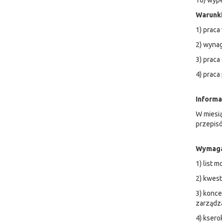
16) wype
Warunki
1) praca
2) wyna
3) prac
4) praca
Informa
W miesią
przepisó
Wymaga
1) list 
2) kwest
3) konce
zarządza
4) kser