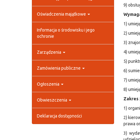
9) obsłu
Oświadczenia majątkowe
Wymaga
1) umiej
Informacja o środowisku i jego
2) umiej
ochronie
3) znajo
4) umiej
Zarządzenia
5) punkt
Zamówienia publiczne
6) sumie
7) umiej
Ogłoszenia
8) umiej
Zakres 
Obwieszczenia
1) organ
Deklaracja dostępności
2) kiero
prawa or
3) wydaw
udzielo