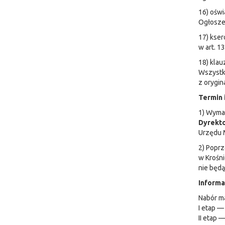
16) ośw
Ogłoszen
17) kser
w art. 1
18) klau
Wszystki
z orygin
Termin 
1) Wyma
Dyrekto
Urzędu M
2) Poprz
w Krośni
nie będą
Informa
Nabór ma
I etap —
II etap 