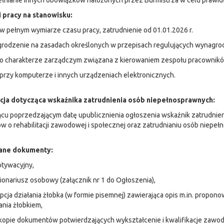
łnianie innych obowiązków nałożonych przez Burmistrza w celu prawid
 pracy na stanowisku:
 w pełnym wymiarze czasu pracy, zatrudnienie od 01.01.2026 r.
grodzenie na zasadach określonych w przepisach regulujących wynagr
a o charakterze zarządczym związana z kierowaniem zespołu pracownik
 przy komputerze i innych urządzeniach elektronicznych.
cja dotycząca wskaźnika zatrudnienia osób niepełnosprawnych:
cu poprzedzającym datę upublicznienia ogłoszenia wskaźnik zatrudnie
w o rehabilitacji zawodowej i społecznej oraz zatrudnianiu osób niepeł
ne dokumenty:
motywacyjny,
ionariusz osobowy (załącznik nr 1 do Ogłoszenia),
pcja działania żłobka (w formie pisemnej) zawierająca opis m.in. propon
nia żłobkiem,
okopie dokumentów potwierdzających wykształcenie i kwalifikacje zaw