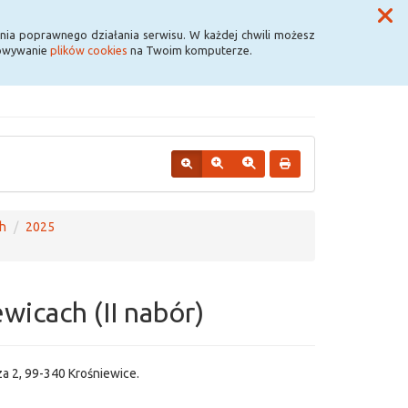
Przycisk wyszukaj duży
Szukaj
nia poprawnego działania serwisu. W każdej chwili możesz
howywanie
plików cookies
na Twoim komputerze.
h
2025
icach (II nabór)
a 2, 99-340 Krośniewice.