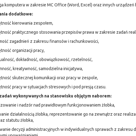
ga komputera w zakresie MC Office (Word, Excel) oraz innych urządzeń 
nia dodatkowe:
ętność kierowania zespołem,
ętność praktycznego stosowania przepisów prawa w zakresie zadań rea
mość zagadnień z zakresu finansów i rachunkowości,
ętność organizacji pracy,
ualność, dokładność, obowiązkowość, rzetelność,
nność, kreatywność, samodzielna inicjatywa,
ętność skutecznej komunikacji oraz pracy w zespole,
ętność pracy w sytuacjach stresowych i pod presją czasu.
zadań wykonywanych na stanowisku objętym naborem:
izowanie i nadzór nad prawidłowym funkcjonowaniem żłobka,
wanie działalnością żłobka, reprezentowanie go na zewnątrz oraz reali
az statutu żłobka,
anie decyzji administracyjnych w indywidualnych sprawach z zakresu d
nymi upoważnianiami,