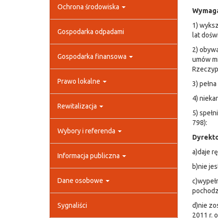
Ochrona środowiska
Wymaga
1) wyksz
Gospodarka odpadami
lat dośw
2) obywa
Gospodarka finansowa
umów mi
Rzeczypo
Prawo lokalne
3) pełna
4) nieka
Rewitalizacja
5) spełn
798):
Wybory i referenda
Dyrekto
a)daje r
Informacja publiczna
b)nie je
Dane osobowe
c)wypełn
pochodz
Sygnaliści
d)nie zo
2011 r. o