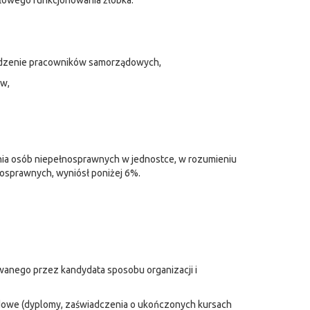
łowego funkcjonowania żłobka.
odzenie pracowników samorządowych,
ów,
nia osób niepełnosprawnych w jednostce, w rozumieniu
nosprawnych, wyniósł poniżej 6%.
owanego przez kandydata sposobu organizacji i
odowe (dyplomy, zaświadczenia o ukończonych kursach