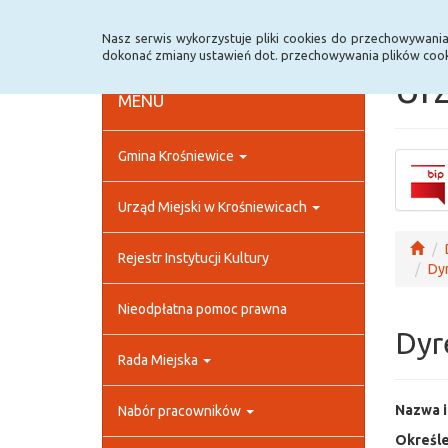
Strona główna
Rejestr zmian
Archiwum
Nasz serwis wykorzystuje pliki cookies do przechowywani
dokonać zmiany ustawień dot. przechowywania plików cook
Urz
MENU
Gmina Krośniewice
Urząd Miejski w Krośniewicach
Rejestr Instytucji Kultury
Dyr
Nieodpłatna pomoc prawna
Dyr
Rada Miejska
Nazwa i
Nabór pracowników
Określe