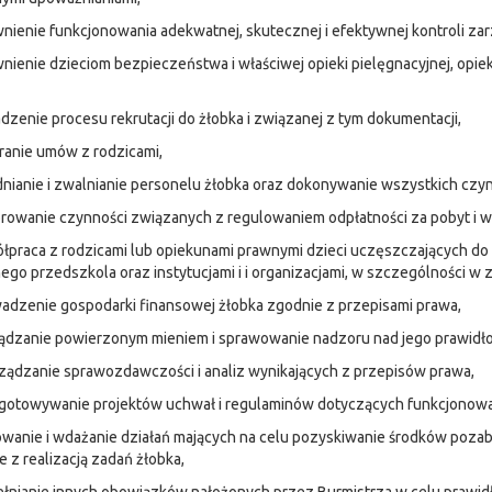
nienie funkcjonowania adekwatnej, skutecznej i efektywnej kontroli zar
nienie dzieciom bezpieczeństwa i właściwej opieki pielęgnacyjnej, op
dzenie procesu rekrutacji do żłobka i związanej z tym dokumentacji,
ranie umów z rodzicami,
dnianie i zwalnianie personelu żłobka oraz dokonywanie wszystkich czyn
rowanie czynności związanych z regulowaniem odpłatności za pobyt i w
łpraca z rodzicami lub opiekunami prawnymi dzieci uczęszczających do
ego przedszkola oraz instytucjami i i organizacjami, w szczególności w z
adzenie gospodarki finansowej żłobka zgodnie z przepisami prawa,
ządzanie powierzonym mieniem i sprawowanie nadzoru nad jego prawid
ządzanie sprawozdawczości i analiz wynikających z przepisów prawa,
gotowywanie projektów uchwał i regulaminów dotyczących funkcjonowania
jowanie i wdażanie działań mających na celu pozyskiwanie środków poza
 z realizacją zadań żłobka,