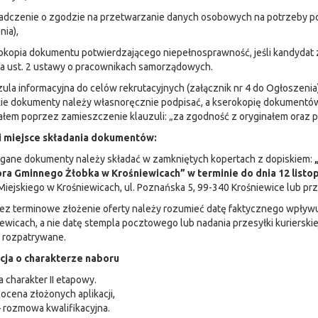
iadczenie o zgodzie na przetwarzanie danych osobowych na potrzeby p
ia),
okopia dokumentu potwierdzającego niepełnosprawność, jeśli kandydat 
3a ust. 2 ustawy o pracownikach samorządowych.
zula informacyjna do celów rekrutacyjnych (załącznik nr 4 do Ogłoszenia
e dokumenty należy własnoręcznie podpisać, a kserokopię dokumentów 
ałem poprzez zamieszczenie klauzuli: „za zgodność z oryginałem oraz po
i miejsce składania dokumentów:
gane dokumenty należy składać w zamkniętych kopertach z dopiskiem:
ra Gminnego Żłobka w Krośniewicach” w terminie do dnia 12 listop
iejskiego w Krośniewicach, ul. Poznańska 5, 99-340 Krośniewice lub prz
ez terminowe złożenie oferty należy rozumieć datę faktycznego wpływu 
ewicach, a nie datę stempla pocztowego lub nadania przesyłki kurierskiej
 rozpatrywane.
cja o charakterze naboru
 charakter II etapowy.
 ocena złożonych aplikacji,
— rozmowa kwalifikacyjna.