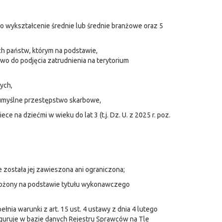
bo wykształcenie średnie lub średnie branżowe oraz 5
ch państw, którym na podstawie,
 do podjęcia zatrudnienia na terytorium
ych,
 umyślne przestępstwo skarbowe,
e na dziećmi w wieku do lat 3 (t.j. Dz. U. z 2025 r. poz.
ie została jej zawieszona ani ograniczona;
ałożony na podstawie tytułu wykonawczego
ia warunki z art. 15 ust. 4 ustawy z dnia 4 lutego
ie figuruje w bazie danych Rejestru Sprawców na Tle