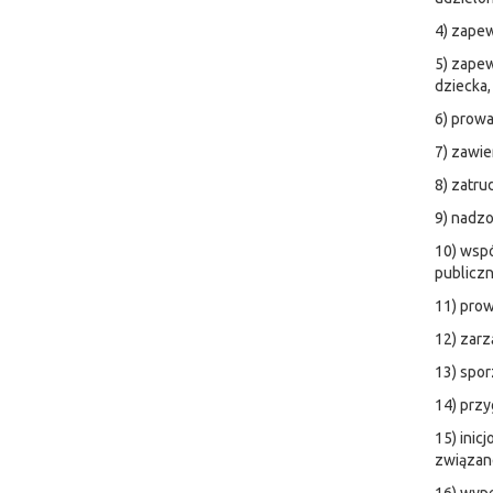
4) zapew
5) zapew
dziecka,
6) prowa
7) zawie
8) zatru
9) nadzo
10) wspó
publiczn
11) prow
12) zar
13) spor
14) przy
15) inic
związane