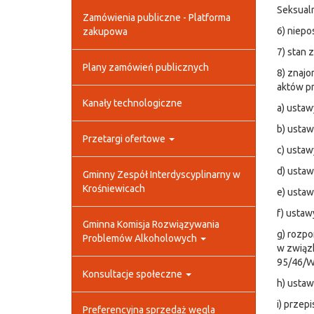
Seksual
Zamówienia publiczne - Platforma
6) niepo
zakupowa
7) stan 
Plany zamówień publicznych
8) znaj
aktów p
Kanały technologiczne
a) ustaw
b) ustaw
Przetargi ofertowe
c) ustaw
d) ustaw
Gminny Zespół Interdyscyplinarny w
Krośniewicach
e) ustaw
f) ustaw
Gminna Komisja Rozwiązywania
g) rozpo
Problemów Alkoholowych
w związ
95/46/WE
Konsultacje społeczne
h) ustaw
i) przep
Preferencyjna sprzedaż węgla