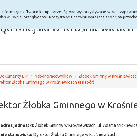
Statystyki
Poprzednia wersja BIP
a informacji na Twoim komputerze. Są one wykorzystywane w celu zapewnie
ies w Twojej przeglądarce. Korzystając z serwisu wyrażasz zgodę na przec
ąd Miejski w Krośniewicach
Dokumenty BIP
Nabór pracowników
Żłobek Gminny w Krośniewicac
ektor Żłobka Gminnego w Krośniewicach (II nabór)
ektor Żłobka Gminnego w Krośniew
 adres jednostki:
Żłobek Gminny w Krośniewicach, ul. Adama Mickiewicz
nie stanowiska:
Dyrektor Żłobka Gminnego w Krośniewicach.