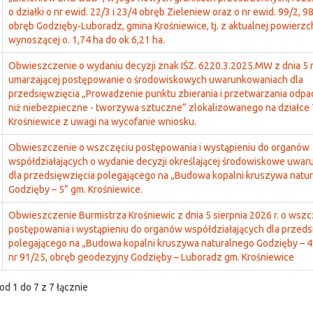
o działki o nr ewid. 22/3 i 23/4 obręb Zieleniew oraz o nr ewid. 99/2, 9
obręb Godzięby-Luboradz, gmina Krośniewice, tj. z aktualnej powierzc
wynoszącej o. 1,74 ha do ok 6,21 ha.
Obwieszczenie o wydaniu decyzji znak IŚZ. 6220.3.2025.MW z dnia 5 m
umarzającej postępowanie o środowiskowych uwarunkowaniach dla
przedsięwzięcia „Prowadzenie punktu zbierania i przetwarzania odp
niż niebezpieczne - tworzywa sztuczne” zlokalizowanego na działce
Krośniewice z uwagi na wycofanie wniosku.
Obwieszczenie o wszczęciu postępowania i wystąpieniu do organów
współdziałających o wydanie decyzji określającej środowiskowe uwa
dla przedsięwzięcia polegającego na „Budowa kopalni kruszywa natu
Godzięby – 5” gm. Krośniewice.
Obwieszczenie Burmistrza Krośniewic z dnia 5 sierpnia 2026 r. o wszc
postępowania i wystąpieniu do organów współdziałających dla przeds
polegającego na „Budowa kopalni kruszywa naturalnego Godzięby – 4”
nr 91/25, obręb geodezyjny Godzięby – Luboradz gm. Krośniewice
od 1 do 7 z 7 łącznie