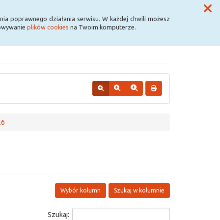
Przycisk wyszukaj duży
Szukaj
nia poprawnego działania serwisu. W każdej chwili możesz
howywanie
plików cookies
na Twoim komputerze.
26
Wybór kolumn
Szukaj w kolumnie
Szukaj: