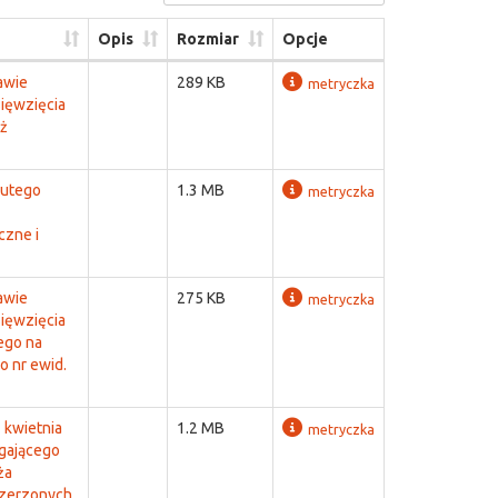
Opis
Rozmiar
Opcje
awie
289 KB
metryczka
ięwzięcia
ż
lutego
1.3 MB
metryczka
czne i
awie
275 KB
metryczka
ięwzięcia
ego na
o nr ewid.
 kwietnia
1.2 MB
metryczka
gającego
ża
szerzonych