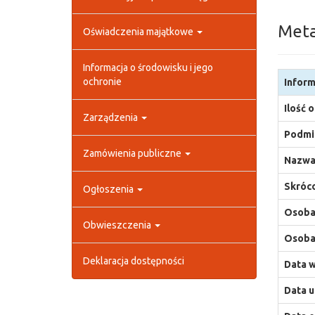
Met
Oświadczenia majątkowe
Informacja o środowisku i jego
ochronie
Inform
Ilość 
Zarządzenia
Podmio
Zamówienia publiczne
Nazwa
Skróco
Ogłoszenia
Osoba,
Obwieszczenia
Osoba,
Deklaracja dostępności
Data w
Data u