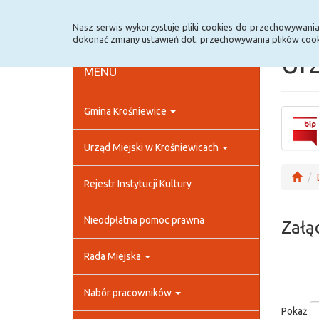
Strona główna
Rejestr zmian
Archiwum
Nasz serwis wykorzystuje pliki cookies do przechowywani
dokonać zmiany ustawień dot. przechowywania plików cook
Urz
MENU
Gmina Krośniewice
Urząd Miejski w Krośniewicach
Rejestr Instytucji Kultury
Nieodpłatna pomoc prawna
Załą
Rada Miejska
Nabór pracowników
Pokaż