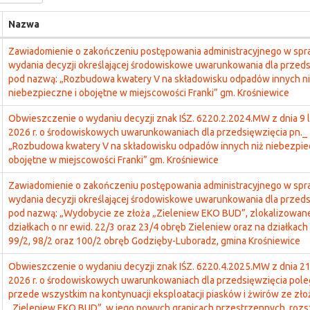
Nazwa
Zawiadomienie o zakończeniu postępowania administracyjnego w spr
wydania decyzji określającej środowiskowe uwarunkowania dla przeds
pod nazwą: „Rozbudowa kwatery V na składowisku odpadów innych ni
niebezpieczne i obojętne w miejscowości Franki” gm. Krośniewice
Obwieszczenie o wydaniu decyzji znak IŚZ. 6220.2.2024.MW z dnia 9 
2026 r. o środowiskowych uwarunkowaniach dla przedsięwzięcia pn._
„Rozbudowa kwatery V na składowisku odpadów innych niż niebezpie
obojętne w miejscowości Franki” gm. Krośniewice
Zawiadomienie o zakończeniu postępowania administracyjnego w spr
wydania decyzji określającej środowiskowe uwarunkowania dla przeds
pod nazwą: „Wydobycie ze złoża „Zieleniew EKO BUD”, zlokalizowan
działkach o nr ewid. 22/3 oraz 23/4 obręb Zieleniew oraz na działkach 
99/2, 98/2 oraz 100/2 obręb Godzięby-Luboradz, gmina Krośniewice
Obwieszczenie o wydaniu decyzji znak IŚZ. 6220.4.2025.MW z dnia 21
2026 r. o środowiskowych uwarunkowaniach dla przedsięwzięcia pole
przede wszystkim na kontynuacji eksploatacji piasków i żwirów ze zło
„Zieleniew EKO BUD”, w jego nowych granicach przestrzennych, roz