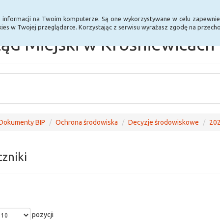
Statystyki
Poprzednia wersja BIP
a informacji na Twoim komputerze. Są one wykorzystywane w celu zapewnie
ies w Twojej przeglądarce. Korzystając z serwisu wyrażasz zgodę na przec
ąd Miejski w Krośniewicach
Dokumenty BIP
Ochrona środowiska
Decyzje środowiskowe
20
czniki
pozycji