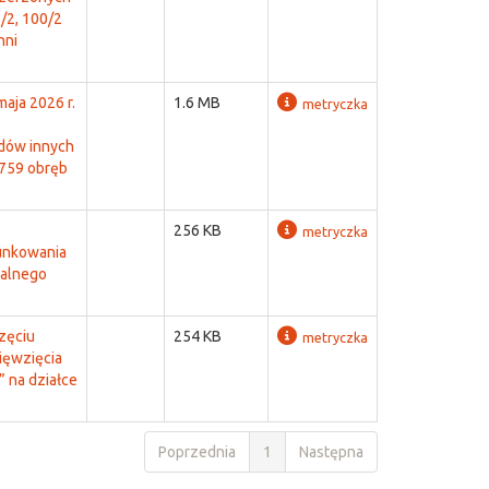
8/2, 100/2
hni
aja 2026 r.
1.6 MB
metryczka
adów innych
 759 obręb
256 KB
metryczka
runkowania
ralnego
zęciu
254 KB
metryczka
ięwzięcia
 na działce
Poprzednia
1
Następna