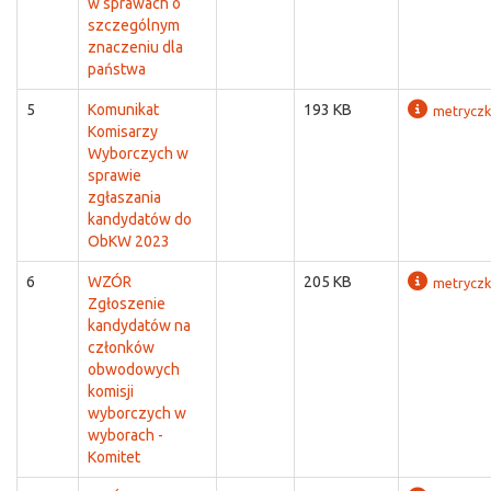
w sprawach o
szczególnym
znaczeniu dla
państwa
5
Komunikat
193 KB
metrycz
Komisarzy
Wyborczych w
sprawie
zgłaszania
kandydatów do
ObKW 2023
6
WZÓR
205 KB
metrycz
Zgłoszenie
kandydatów na
członków
obwodowych
komisji
wyborczych w
wyborach -
Komitet