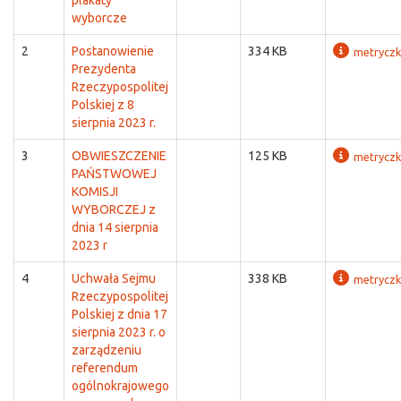
plakaty
wyborcze
2
Postanowienie
334 KB
metrycz
Prezydenta
Rzeczypospolitej
Polskiej z 8
sierpnia 2023 r.
3
OBWIESZCZENIE
125 KB
metrycz
PAŃSTWOWEJ
KOMISJI
WYBORCZEJ z
dnia 14 sierpnia
2023 r
4
Uchwała Sejmu
338 KB
metrycz
Rzeczypospolitej
Polskiej z dnia 17
sierpnia 2023 r. o
zarządzeniu
referendum
ogólnokrajowego