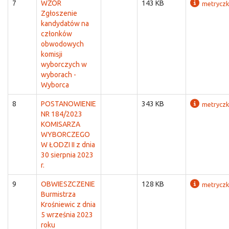
7
WZÓR
143 KB
metrycz
Zgłoszenie
kandydatów na
członków
obwodowych
komisji
wyborczych w
wyborach -
Wyborca
8
POSTANOWIENIE
343 KB
metrycz
NR 184/2023
KOMISARZA
WYBORCZEGO
W ŁODZI II z dnia
30 sierpnia 2023
r.
9
OBWIESZCZENIE
128 KB
metrycz
Burmistrza
Krośniewic z dnia
5 września 2023
roku